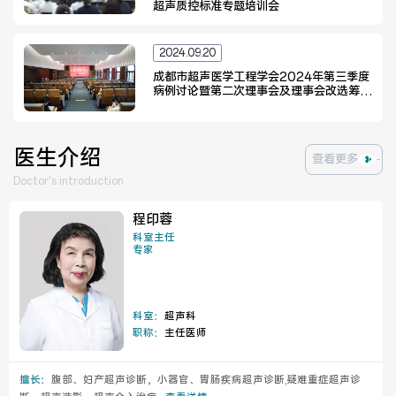
超声质控标准专题培训会
2024.09.20
医联体介绍
新闻动态
成都市超声医学工程学会2024年第三季度
病例讨论暨第二次理事会及理事会改选筹备
会
成员单位
医生介绍
查看更多
Doctor's introduction
招聘职位
程印蓉
科室主任
专家
科室：
超声科
职称：
主任医师
擅长：
腹部、妇产超声诊断，小器官、胃肠疾病超声诊断,疑难重症超声诊