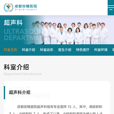
超声科
ULTRASOUND
医院简介
医院文化
DEPARTMENT​
设施设备
环境照片
科室主页
科室介绍
科室动态
医生介绍
特色医疗
科室环境
大事记
科室介绍
Department Introduction
ABOUT
党建阵地
党建动态
超声科介绍
DEPARTMENT
榜样力量
学习资料
        成都双楠医院超声科现有专业医师 15 人，其中，高级职称 