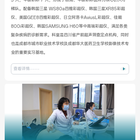
3 人，中级职称 7 人，形成了以高、中级职称医师为核心的人才
梯队。配备韩国三星 WS80a四维彩超仪、韩国三星XR85彩超
健康管理体检
手术科室
仪、美国GEE8四维彩超仪、日立阿洛卡AviusL彩超仪、佳能
800i彩超仪、韩国SAMSUNG H60等中高端彩超仪，满足各类
非手术科室
其他科室
复杂疾病的诊断需求。科室是四川省产前超声筛查定点机构，同时
也是成都市城市职业技术学校及成都华大医药卫生学校影像技术专
医技科室
业的重要实习基地。
查看详情
专家团队
专家坐诊
咨询挂号
门诊就诊指南
特色诊疗