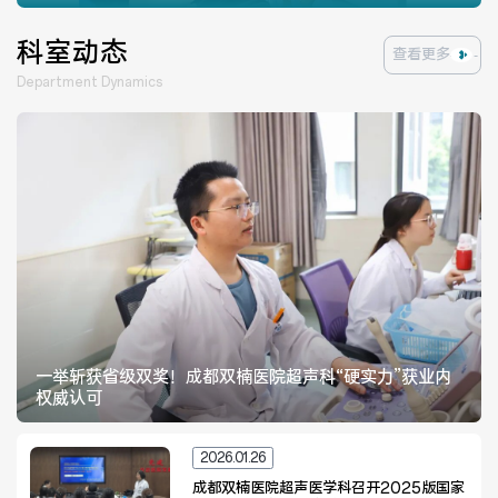
医院布局
医保服务
科室动态
查看更多
出/入院服务
健康科普
Department Dynamics
意见建议
特殊人群服务
院内新闻
媒体报道
公示公告
公益事业
一举斩获省级双奖！成都双楠医院超声科“硬实力”获业内
权威认可
科研介绍
科研动态
2026.01.26
通知公告
成都双楠医院超声医学科召开2025版国家