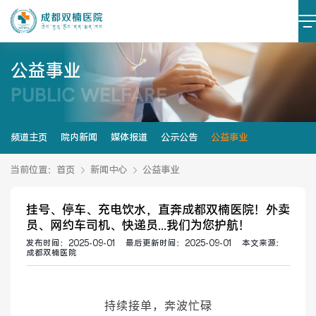
公益事业
PUBLIC WELFARE
医院简介
医院文化
设施设备
环境照片
频道主页
院内新闻
媒体报道
公示公告
公益事业
大事记
当前位置：
首页
新闻中心
公益事业
挂号、停车、充电饮水，直奔成都双楠医院！外卖
员、网约车司机、快递员...我们为您护航！
党建阵地
党建动态
发布时间：
2025-09-01
最后更新时间：
2025-09-01
本文来源：
成都双楠医院
榜样力量
学习资料
持续接单，奔波忙碌