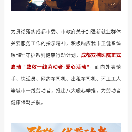
医院布局
医保服务
出/入院服务
健康科普
为贯彻落实成都市委、市政府关于加强新就业群体
意见建议
特殊人群服务
关爱服务工作的指示精神，积极响应我市卫健系统
暖“新”守护系列健康行动计划，
成都双楠医院正式
院内新闻
媒体报道
启动 "致敬一线劳动者·爱心活动"
，面向外卖骑
手、快递员、网约车司机、出租车司机、环卫工人
公示公告
公益事业
等城市一线劳动者，推出八大暖心举措，为劳动者
健康保驾护航。
科研介绍
科研动态
通知公告