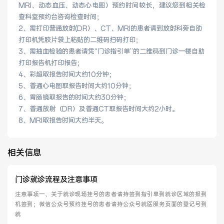
MRI、动态血压、动态心电图）预约时间较长，建议您到相关检
医院布局
医保服务
查科室预约台咨询检查时间；
2、
需
打印
普通放射(DR）、CT、MRI的患者请
到放射科旁自助
出/入院服务
健康科普
打印机
凭胶片袋上粘贴的二维码扫码打印；
3、需抽血检验的患者请凭“门诊指引单”的二维码到门诊一楼自助
意见建议
特殊人群服务
打印报告机打印报告；
4、彩超取报告时间大约10分钟；
5、普通心电图取报告时间大约10分钟；
6、胃肠镜取报告的时间大约30分钟；
7、普通放射（DR）及普通CT取报告时间大约2小时。
院内新闻
媒体报道
8、MRI取报告时间大约半天。
公示公告
公益事业
相关信息
门诊就诊流程及注意事项
科研介绍
科研动态
注意事项一、关于就诊现场挂号的患者请持签到指引单到就诊区域的报到
机签到；微信公众号预约挂号的患者请持公众号就医服务页面的登记号到
通知公告
就   