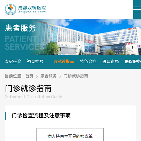
患者服务
PATIENT
医院简介
医院文化
SERVICES
设施设备
环境照片
专家坐诊
咨询挂号
门诊就诊指南
特色诊疗
医院布局
医保服务
大事记
当前位置：
首页
患者服务
门诊就诊指南
门诊就诊指南
Outpatient Consultation Guide
党建阵地
党建动态
门诊检查流程及注意事项
榜样力量
学习资料