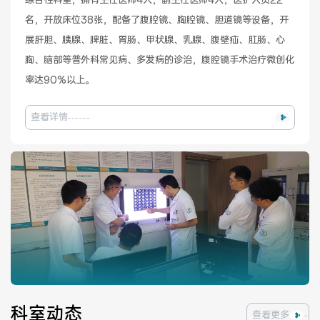
综合性科室，拥有主任医师4人，副主任医师4人，医护人员22
名，开放床位38张，配备了腹腔镜、胸腔镜、胆道镜等设备，开
健康管理体检
手术科室
展肝胆、胰腺、脾脏、胃肠、甲状腺、乳腺、腹壁疝、肛肠、心
胸、脑部等普外科常见病、多发病的诊治，腹腔镜手术治疗微创化
非手术科室
其他科室
率达90%以上。
医技科室
查看详情
专家团队
专家坐诊
咨询挂号
门诊就诊指南
特色诊疗
科室动态
查看更多