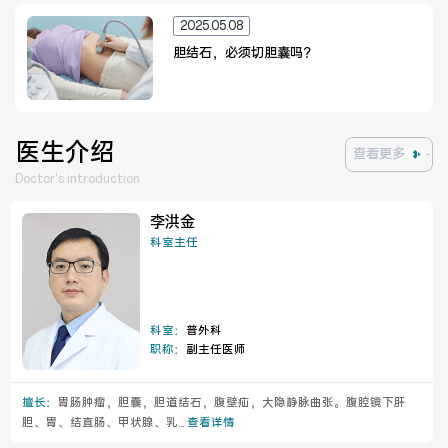
2025.05.08
胆结石，必须切胆囊吗？
医联体介绍
新闻动态
成员单位
医生介绍
查看更多
Doctor's introduction
李洪金
招聘职位
科室主任
科室：
普外科
职称：
副主任医师
擅长：
胃肠肿瘤，胆囊，胆道结石，腹壁疝，大隐静脉曲张。腹腔镜下肝
胆、胃、结直肠、甲状腺、乳...
查看详情