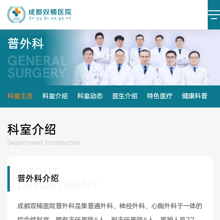
普外科
GENERAL
医院简介
医院文化
SURGERY
设施设备
环境照片
科室主页
科室介绍
科室动态
医生介绍
特色医疗
健康科普
大事记
科室介绍
Department Introduction
ABOUT
党建阵地
党建动态
普外科介绍
DEPARTMENT
榜样力量
学习资料
成都双楠医院普外科是集普通外科、神经外科、心胸外科于一体的