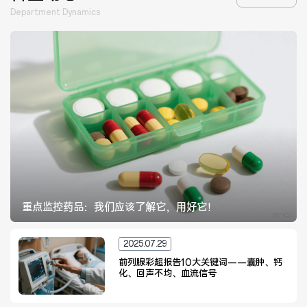
医院布局
医保服务
Department Dynamics
出/入院服务
健康科普
意见建议
特殊人群服务
院内新闻
媒体报道
公示公告
公益事业
重点监控药品：我们应该了解它，用好它！
2025.07.29
科研介绍
科研动态
前列腺彩超报告10大关键词——囊肿、钙
化、回声不均、血流信号
通知公告