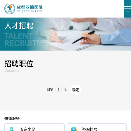
人才招聘
TALENT
医院简介
医院文化
RECRUITMENT
设施设备
环境照片
招聘职位
大事记
Vacancy
到第
页
确定
党建阵地
党建动态
榜样力量
学习资料
快捷服务
专家坐诊
咨询挂号