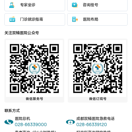
医院布局
医保服务
专家坐诊
咨询挂号
门诊就诊指南
医院布局
出/入院服务
健康科普
关注双楠医院公众号
意见建议
特殊人群服务
院内新闻
媒体报道
公示公告
公益事业
微信服务号
微信订阅号
联系方式
科研介绍
科研动态
医院总机
成都双楠医院急救电话
028-66339000
028-66339120
通知公告