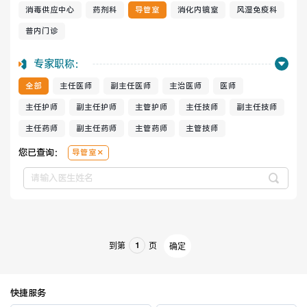
消毒供应中心
药剂科
导管室
消化内镜室
风湿免疫科
普内门诊
健康管理体检
手术科室
专家职称：
非手术科室
其他科室
全部
主任医师
副主任医师
主治医师
医师
医技科室
主任护师
副主任护师
主管护师
主任技师
副主任技师
主任药师
副主任药师
主管药师
主管技师
您已查询：
导管室
专家团队
到第
页
确定
专家坐诊
咨询挂号
门诊就诊指南
特色诊疗
快捷服务