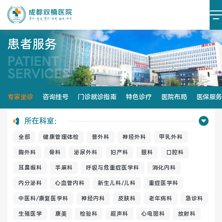
患者服务
PATIENT
医院简介
医院文化
SERVICES
设施设备
环境照片
专家坐诊
咨询挂号
门诊就诊指南
特色诊疗
医院布局
医保服务
大事记
所在科室：
全部
健康管理体检
普外科
神经外科
甲乳外科
胸外科
骨科
泌尿外科
妇产科
眼科
口腔科
耳鼻喉科
手麻科
呼吸与危重症医学科
消化内科
党建阵地
党建动态
内分泌科
心血管内科
新生儿科/儿科
重症医学科
榜样力量
学习资料
中医科/康复医学科
神经内科
皮肤科
老年病科
急诊科
生殖医学
康美
检验科
超声科
心电图科
放射科