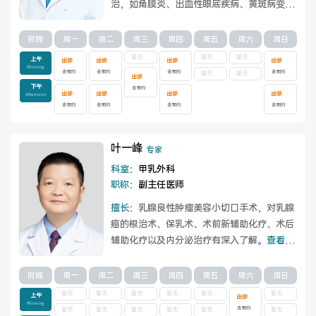
治，如角膜炎、出血性眼底疾病、黄斑病变、
葡萄膜炎、视神经病变等。尤其擅长干眼的...
查看详情
时间
周一
周二
周三
周四
周五
周六
周日
暂无
暂无
暂无
上午
出诊
出诊
出诊
出诊
Morning
去预约
去预约
去预约
去预约
暂无
暂无
出诊
下午
去预约
出诊
出诊
出诊
出诊
Afternoon
去预约
去预约
去预约
去预约
叶一峰
专家
科室：
甲乳外科
职称：
副主任医师
擅长：
乳腺良性肿瘤美容小切口手术，对乳腺
癌的根治术、保乳术、术前新辅助化疗、术后
辅助化疗以及内分泌治疗有深入了解。
查看详
情
时间
周一
周二
周三
周四
周五
周六
周日
暂无
暂无
暂无
暂无
暂无
暂无
上午
出诊
Morning
去预约
暂无
暂无
暂无
暂无
暂无
暂无