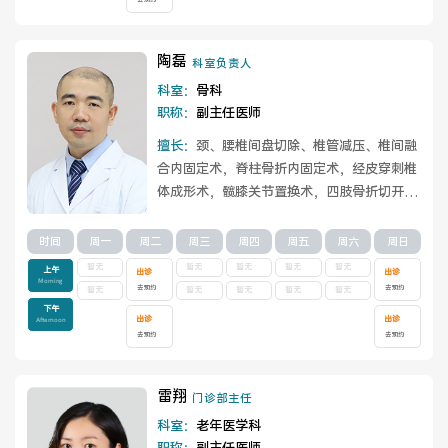
陶磊
科室负责人
科室：
骨科
职称：
副主任医师
擅长：
颈、腰椎间盘切除、椎管减压、椎间融
合内固定术，脊柱骨折内固定术，经皮穿刺椎
体成形术，髋膝关节置换术，四肢骨折切开、
闭合复位内固定手术。
查看详情
时间
周一
周二
周三
周四
周五
周六
周日
暂无
暂无
暂无
暂无
暂无
上午
出诊
出诊
Morning
去预约
去预约
暂无
暂无
暂无
暂无
暂无
下午
出诊
出诊
Afternoon
去预约
去预约
雷翔
门诊部主任
科室：
老年医学科