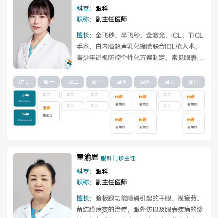
科室：
眼科
职称：
副主任医师
擅长：
全飞秒、半飞秒、全激光、ICL、TICL
手术、白内障超声乳化摘除联合IOL植入术、
青少年近视防控个性化方案制定、常见眼表眼
底疾病诊治。
查看详情
时间
周一
周二
周三
周四
周五
周六
周日
暂无
暂无
暂无
暂无
上午
出诊
出诊
出诊
Morning
去预约
去预约
去预约
暂无
暂无
暂无
出诊
下午
去预约
出诊
出诊
出诊
Afternoon
去预约
去预约
去预约
童渝眉
眼科门诊主任
科室：
眼科
职称：
副主任医师
擅长：
睑板腺功能障碍引起的干眼、视疲劳、
角结膜病变的治疗，眼外伤以及眼表疾病的诊