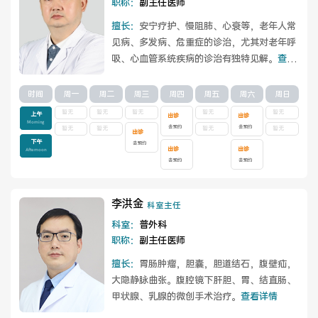
职称：
副主任医师
擅长：
安宁疗护、慢阻肺、心衰等，老年人常
见病、多发病、危重症的诊治，尤其对老年呼
吸、心血管系统疾病的诊治有独特见解。
查看
详情
时间
周一
周二
周三
周四
周五
周六
周日
暂无
暂无
暂无
暂无
暂无
上午
出诊
出诊
Morning
去预约
去预约
暂无
暂无
暂无
暂无
出诊
下午
去预约
出诊
出诊
Afternoon
去预约
去预约
李洪金
科室主任
科室：
普外科
职称：
副主任医师
擅长：
胃肠肿瘤，胆囊，胆道结石，腹壁疝，
大隐静脉曲张。腹腔镜下肝胆、胃、结直肠、
甲状腺、乳腺的微创手术治疗。
查看详情