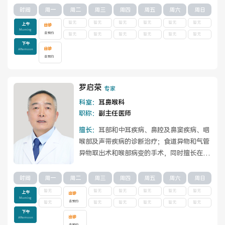
时间
周一
周二
周三
周四
周五
周六
周日
暂无
暂无
暂无
暂无
暂无
暂无
上午
出诊
Morning
去预约
暂无
暂无
暂无
暂无
暂无
暂无
下午
出诊
Afternoon
去预约
罗启荣
专家
科室：
耳鼻喉科
职称：
副主任医师
擅长：
耳部和中耳疾病、鼻腔及鼻窦疾病、咽
喉部及声带疾病的诊断治疗；食道异物和气管
异物取出术和喉部病变的手术，同时擅长在支
撑喉镜下完成声带病变的手术与气管切开手...
查看详情
时间
周一
周二
周三
周四
周五
周六
周日
暂无
暂无
暂无
暂无
暂无
暂无
上午
出诊
Morning
去预约
暂无
暂无
暂无
暂无
暂无
暂无
下午
出诊
Afternoon
去预约