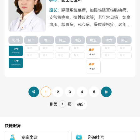
职称：
副主任医师
擅长：
呼吸系统疾病，如慢性阻塞性肺疾病、
支气管哮喘、慢性咳嗽等；老年常见病，如高
血压、糖尿病、冠心病、骨质疏松症、老年衰
弱综合征、中后期肿瘤患者的姑息治疗等。
查
看详情
时间
周一
周二
周三
周四
周五
周六
周日
暂无
暂无
暂无
暂无
暂无
暂无
上午
出诊
Morning
去预约
暂无
暂无
暂无
暂无
暂无
暂无
下午
出诊
Afternoon
去预约
1
2
3
4
5
到第
页
确定
快捷服务
专家坐诊
咨询挂号