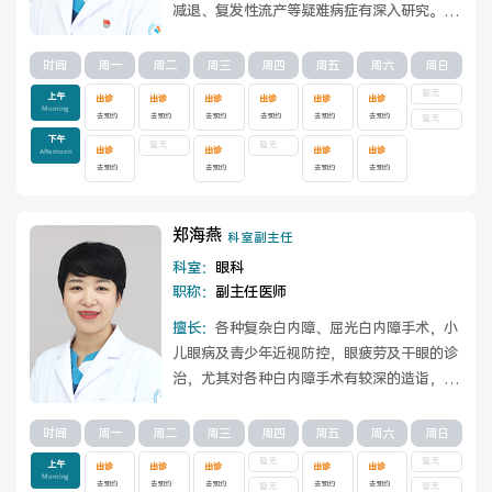
减退、复发性流产等疑难病症有深入研究。同
医院布局
医保服务
时熟练掌握微创手术技术，有效处理输卵管...
查看详情
时间
周一
周二
周三
周四
周五
周六
周日
出/入院服务
健康科普
暂无
上午
出诊
出诊
出诊
出诊
出诊
出诊
Morning
去预约
去预约
去预约
去预约
去预约
去预约
暂无
意见建议
特殊人群服务
下午
暂无
暂无
出诊
出诊
出诊
出诊
Afternoon
去预约
去预约
去预约
去预约
郑海燕
科室副主任
院内新闻
媒体报道
科室：
眼科
职称：
副主任医师
公示公告
公益事业
擅长：
各种复杂白内障、屈光白内障手术，小
儿眼病及青少年近视防控，眼疲劳及干眼的诊
治，尤其对各种白内障手术有较深的造诣，目
前已熟练开展白内障超声乳化手术10000余
科研介绍
科研动态
例...
查看详情
时间
周一
周二
周三
周四
周五
周六
周日
暂无
暂无
上午
出诊
出诊
出诊
出诊
出诊
通知公告
Morning
去预约
去预约
去预约
去预约
去预约
暂无
暂无