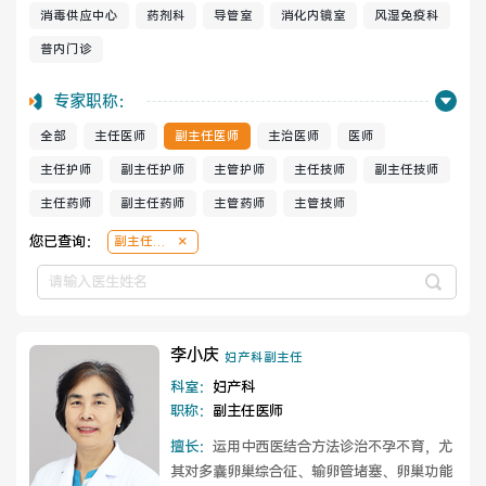
消毒供应中心
药剂科
导管室
消化内镜室
风湿免疫科
普内门诊
健康管理体检
手术科室
专家职称：
非手术科室
其他科室
全部
主任医师
副主任医师
主治医师
医师
医技科室
主任护师
副主任护师
主管护师
主任技师
副主任技师
主任药师
副主任药师
主管药师
主管技师
您已查询：
副主任医
师
专家团队
李小庆
妇产科副主任
科室：
妇产科
专家坐诊
咨询挂号
职称：
副主任医师
门诊就诊指南
特色诊疗
擅长：
运用中西医结合方法诊治不孕不育，尤
其对多囊卵巢综合征、输卵管堵塞、卵巢功能