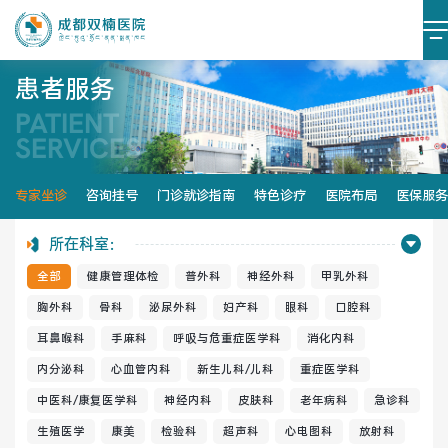
患者服务
PATIENT
医院简介
医院文化
SERVICES
设施设备
环境照片
专家坐诊
咨询挂号
门诊就诊指南
特色诊疗
医院布局
医保服务
大事记
所在科室：
全部
健康管理体检
普外科
神经外科
甲乳外科
胸外科
骨科
泌尿外科
妇产科
眼科
口腔科
耳鼻喉科
手麻科
呼吸与危重症医学科
消化内科
党建阵地
党建动态
内分泌科
心血管内科
新生儿科/儿科
重症医学科
榜样力量
学习资料
中医科/康复医学科
神经内科
皮肤科
老年病科
急诊科
生殖医学
康美
检验科
超声科
心电图科
放射科