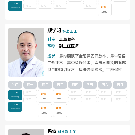
下午
暂无
暂无
暂无
暂无
出诊
Afternoon
去预约
医联体介绍
新闻动态
颜学明
科室主任
科室：
耳鼻喉科
成员单位
职称：
副主任医师
擅长：
鼻内窥镜下全组鼻窦开放术、鼻中隔偏
曲矫正术、鼻中隔缝合术、声带息肉及咽喉部
良性肿物切除术、扁桃体切除术。耳廓假性囊
招聘职位
肿、鼓膜修补、乳突根治术等。
查看详情
时间
周一
周二
周三
周四
周五
周六
周日
暂无
暂无
暂无
暂无
暂无
上午
出诊
出诊
Morning
去预约
去预约
暂无
暂无
暂无
暂无
暂无
下午
出诊
出诊
Afternoon
去预约
去预约
杨倩
科室副主任