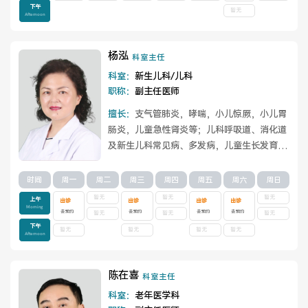
下午
暂无
Afternoon
杨泓
科室主任
科室：
新生儿科/儿科
职称：
副主任医师
擅长：
支气管肺炎，哮喘，小儿惊厥，小儿胃
肠炎，儿童急性肾炎等；儿科呼吸道、消化道
及新生儿科常见病、多发病，儿童生长发育评
估等。
查看详情
时间
周一
周二
周三
周四
周五
周六
周日
暂无
暂无
暂无
上午
出诊
出诊
出诊
出诊
Morning
去预约
去预约
去预约
去预约
暂无
暂无
暂无
下午
暂无
暂无
暂无
暂无
Afternoon
陈在喜
科室主任
科室：
老年医学科