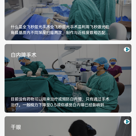
医院布局
医保服务
出/入院服务
健康科普
什么是全飞秒屈光手术全飞秒屈光手术是利用飞秒激光在
角膜基质内不同深度扫描两次，制作与近视度数相匹配的
意见建议
特殊人群服务
一个薄透镜，并在透镜边缘制作一
白内障手术
院内新闻
媒体报道
公示公告
公益事业
目前没有药物可以用来治疗或预防白内障，只有通过手术
治疗。一般视力下降至0.5或你感觉白内障已经影响到日常
生活便可进行手术。目前常用的是白内障超声乳化吸除联
科研介绍
科研动态
合人工晶状体植入术。
干眼
通知公告