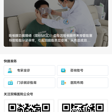
医联体介绍
新闻动态
成员单位
睑板腺功能障碍（简称MGD）是指因睑板腺终末导管阻塞
导致睑酯分泌异常，引起泪膜脂质层变薄，从而造成泪膜
不稳定，泪液蒸发过快，出现眼干
招聘职位
快捷服务
专家坐诊
咨询挂号
门诊就诊指南
医院布局
关注双楠医院公众号