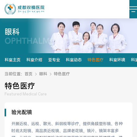
眼科
OPHTHALMOLOGY
医院简介
医院文化
设施设备
环境照片
科室主页
科室介绍
亚专业
科室动态
特色医疗
科室环境
科
大事记
当前位置：
首页
眼科
特色医疗
特色医疗
Featured Medical Care
党建阵地
党建动态
验光配镜
榜样力量
学习资料
开展近视、远视、散光、斜弱视等诊疗，提供角膜塑形镜、各种
时尚太阳镜、高品质近视镜、品牌老花镜，镜片、镜架丰富多