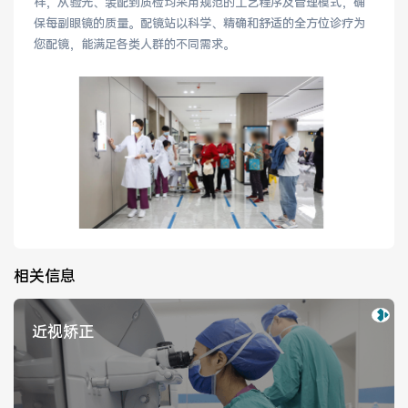
样，从验光、装配到质检均采用规范的工艺程序及管理模式，确
保每副眼镜的质量。配镜站以科学、精确和舒适的全方位诊疗为
您配镜，能满足各类人群的不同需求。
健康管理体检
手术科室
非手术科室
其他科室
医技科室
专家团队
相关信息
专家坐诊
咨询挂号
近视矫正
门诊就诊指南
特色诊疗