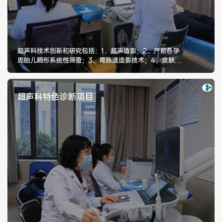
健康管理体检
手术科室
非手术科室
其他科室
超声科技术创新和研究包括：1、超声造影；2、产前各孕
周胎儿畸形系统性筛查；3、胃肠道造影技术；4、皮肤疾
病诊断
医技科室
超声科特色诊断项目
专家团队
专家坐诊
咨询挂号
门诊就诊指南
特色诊疗