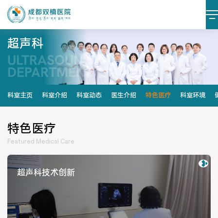
超声科
ULTRASOUND
医院简介
医院文化
DEPARTMENT​
设施设备
环境照片
科室主页
科室介绍
科室动态
医生介绍
特色医疗
科室环境
大事记
特色医疗
Featured Medical Care
党建阵地
党建动态
超声科技术创新
榜样力量
学习资料