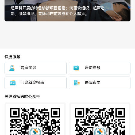
医院布局
医保服务
超声科开展的特色诊断项目包括：浅表软组织、超声造
影、肌骨神经、胃肠和产前诊断和介入超声。
出/入院服务
健康科普
意见建议
特殊人群服务
快捷服务
院内新闻
媒体报道
专家坐诊
咨询挂号
门诊就诊指南
医院布局
公示公告
公益事业
关注双楠医院公众号
科研介绍
科研动态
通知公告