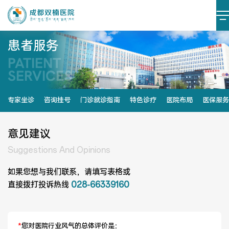
患者服务
PATIENT
医院简介
医院文化
SERVICES
设施设备
环境照片
专家坐诊
咨询挂号
门诊就诊指南
特色诊疗
医院布局
医保服务
大事记
意见建议
Suggestions And Opinions
如果您想与我们联系，请填写表格或

党建阵地
党建动态
直接拨打投诉热线 
028-66339160
榜样力量
学习资料
*
您对医院行业风气的总体评价是：