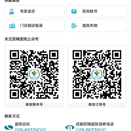
快捷服务
医院布局
医保服务
专家坐诊
咨询挂号
出/入院服务
健康科普
门诊就诊指南
医院布局
意见建议
特殊人群服务
关注双楠医院公众号
院内新闻
媒体报道
公示公告
公益事业
微信服务号
微信订阅号
科研介绍
科研动态
联系方式
医院总机
成都双楠医院急救电话
通知公告
028-66339000
028-66339120