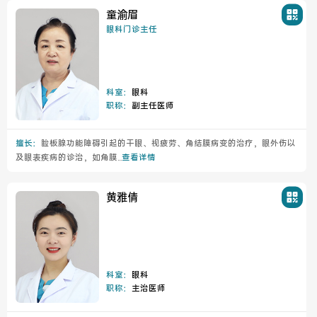
童渝眉
眼科门诊主任
医联体介绍
新闻动态
科室：
眼科
成员单位
职称：
副主任医师
擅长：
睑板腺功能障碍引起的干眼、视疲劳、角结膜病变的治疗，眼外伤以
及眼表疾病的诊治，如角膜...
查看详情
招聘职位
黄雅倩
科室：
眼科
职称：
主治医师