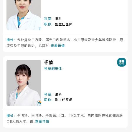
医院布局
医保服务
科室：
眼科
出/入院服务
健康科普
职称：
副主任医师
意见建议
特殊人群服务
擅长：
各种复杂白内障、屈光白内障手术，小儿眼病及青少年近视防控，眼
疲劳及干眼的诊治，尤其对...
查看详情
杨倩
院内新闻
媒体报道
科室副主任
公示公告
公益事业
科室：
眼科
职称：
副主任医师
科研介绍
科研动态
擅长：
全飞秒、半飞秒、全激光、ICL、TICL手术、白内障超声乳化摘除联
合IOL植入术、青...
查看详情
通知公告