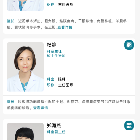
职称：
主任医师
健康管理体检
手术科室
擅长：
近视手术矫正，眼角膜、结膜疾病，干眼诊治，角膜移植、羊膜移
植、翼状胬肉等手术，在近视...
查看详情
非手术科室
其他科室
杨静
医技科室
科室主任
硕士生导师
科室：
眼科
专家团队
职称：
主任医师
擅长：
睑板腺功能障碍引起的干眼、视疲劳、角结膜病变的治疗以及各种眼
部疾病的诊治。
查看详情
专家坐诊
咨询挂号
郑海燕
门诊就诊指南
特色诊疗
科室副主任