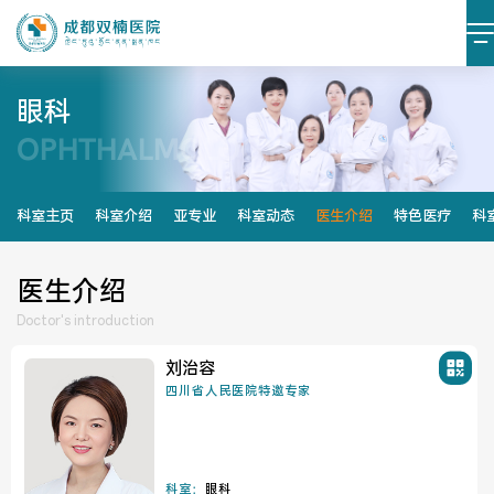
眼科
OPHTHALMOLOGY
医院简介
医院文化
设施设备
环境照片
科室主页
科室介绍
亚专业
科室动态
医生介绍
特色医疗
科
大事记
医生介绍
Doctor's introduction
刘治容
党建阵地
党建动态
四川省人民医院特邀专家
榜样力量
学习资料
科室：
眼科