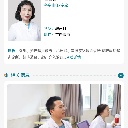
医院布局
医保服务
科室主任/专家
出/入院服务
健康科普
科室：
超声科
意见建议
特殊人群服务
职称：
主任医师
擅长：
腹部、妇产超声诊断，小器官、胃肠疾病超声诊断,疑难重症超
声诊断，超声造影、超声介入治疗...
查看详情
院内新闻
媒体报道
相关信息
公示公告
公益事业
科研介绍
科研动态
通知公告