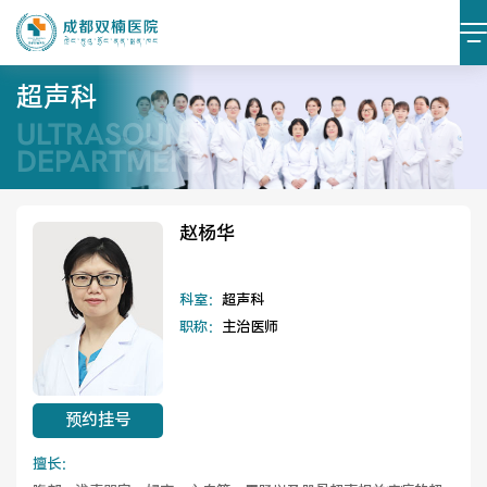
超声科
ULTRASOUND
医院简介
医院文化
DEPARTMENT​
设施设备
环境照片
赵杨华
大事记
科室：
超声科
职称：
主治医师
党建阵地
党建动态
预约挂号
榜样力量
学习资料
擅长：