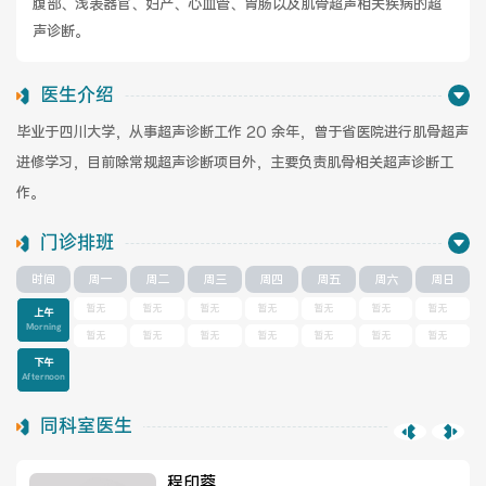
腹部、浅表器官、妇产、心血管、胃肠以及肌骨超声相关疾病的超
声诊断。
健康管理体检
手术科室
医生介绍
非手术科室
其他科室
毕业于四川大学，从事超声诊断工作 20 余年，曾于省医院进行肌骨超声
进修学习，目前除常规超声诊断项目外，主要负责肌骨相关超声诊断工
医技科室
作。
门诊排班
专家团队
时间
周一
周二
周三
周四
周五
周六
周日
暂无
暂无
暂无
暂无
暂无
暂无
暂无
上午
Morning
暂无
暂无
暂无
暂无
暂无
暂无
暂无
下午
Afternoon
专家坐诊
咨询挂号
同科室医生
门诊就诊指南
特色诊疗
程印蓉