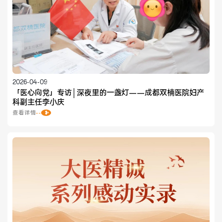
健康管理体检
手术科室
非手术科室
其他科室
医技科室
2026-04-09
「医心向党」专访│深夜里的一盏灯——成都双楠医院妇产
科副主任李小庆
查看详情
专家团队
专家坐诊
咨询挂号
门诊就诊指南
特色诊疗