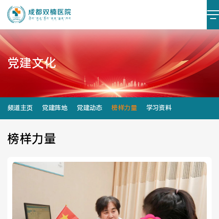
党建文化
医院简介
医院文化
设施设备
环境照片
频道主页
党建阵地
党建动态
榜样力量
学习资料
大事记
榜样力量
党建阵地
党建动态
榜样力量
学习资料