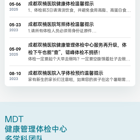
成都双楠医院健康体检温馨提示
05-06
2025
1、体检前3日请清淡饮食，并避免食用高脂、高蛋白食
物，不饮酒，不吃对肝肾功能有损害的药物；

2、体检前日晚上10:00以后禁食、禁水，保持充足睡
成都双楠医院驾照体检温馨提示
05-23
眠；

医联体介绍
新闻动态
2023
1.请所有体检人员必须带身份证原件

3、请于体检日早上7:30-10:00之间，携带本人有效身
2.体检者本人有视力问题的请自行佩戴眼镜（C照要求单
份证件到达体检中心一楼前台办理体检；                          

眼视力4.9，AB照5.0） ，医院不另外提供眼镜。
成员单位
4、体检当日早上需禁食、禁饮，空腹血检项目尽量在10:
成都双楠医院健康管理体检中心服务再升级，体
05-09
00前完成，最晚不超过 10:30；
检下午也能“查”，错峰体检不拥挤！
2025
体检一定要起个大早去做吗？一定要空腹饿着肚子去做
吗？No！不是所有体检都要早上做！体检也可以下午错
峰检查！为满足市民朋友多样化体检需求，成都双楠医院
成都双楠医院入学体检预约温馨提示
08-10
健康管理体检中心在上午常规体检的基础上，推出“健康
招聘职位
2023
家有新生的家长们注意啦，如果您的孩子在这个暑期需要
下午查”的新模式，无需早起、无需空腹、专项专检，有
做入学体检，有些事项需要提前了解清楚。成都双楠医院
效缩短候诊检查时间，为您提供更快、更便捷、更丰富的
体检体验。下午做体检查的准确吗？很多人担心体检采
针对近期来院进行入学体检的学生   
血、超声必须要早上空腹才能做，实际上只有少部分项目
需要
MDT
健康管理体检中心
多学科团队