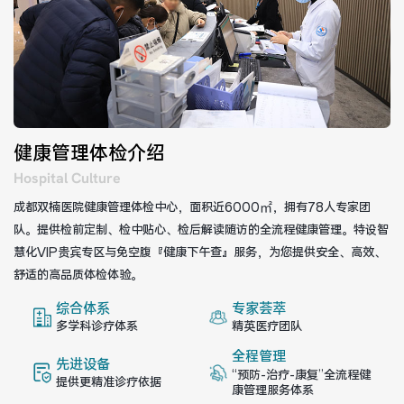
健康管理体检
手术科室
非手术科室
其他科室
医技科室
健康管理体检介绍
Hospital Culture
成都双楠医院健康管理体检中心，面积近6000㎡，拥有78人专家团
队。提供检前定制、检中贴心、检后解读随访的全流程健康管理。特设智
专家团队
慧化VIP贵宾专区与免空腹『健康下午查』服务，为您提供安全、高效、
舒适的高品质体检体验。
综合体系
专家荟萃
专家坐诊
咨询挂号
多学科诊疗体系
精英医疗团队
全程管理
先进设备
门诊就诊指南
特色诊疗
“预防-治疗-康复”全流程健
提供更精准诊疗依据
康管理服务体系