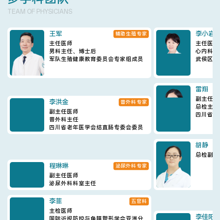
TEAM OF PHYSICIANS
王军
李小岩
辅助生殖专家
主任医师
主任医师
男科主任、博士后
心内科主
军队生殖健康教育委员会专家组成员
武侯区心
雷翔
副主任医
李洪金
普外科专家
总检主任
副主任医师
四川省老
普外科主任
四川省老年医学会结直肠专委会委员
程琳琳
胡静
泌尿外科专家
副主任医师
总检副主
泌尿外科科室主任
李菲
李佳阳
五官科
主检医师
主检医师
国际近视防控与角膜塑形学会亚洲分