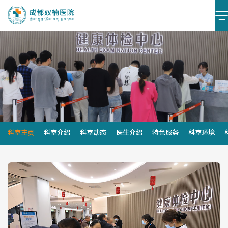
医院简介
医院文化
设施设备
环境照片
大事记
科室主页
科室介绍
科室动态
医生介绍
特色服务
科室环境
党建阵地
党建动态
榜样力量
学习资料