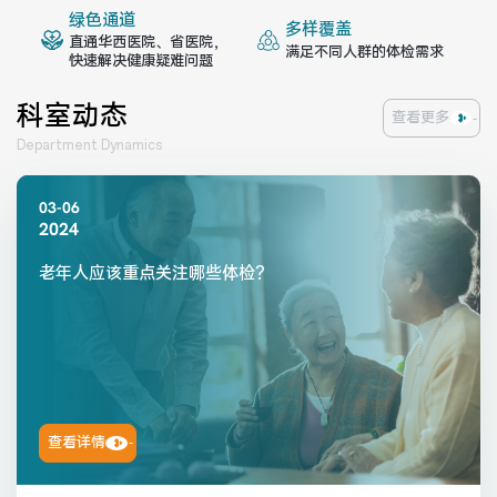
医院布局
医保服务
绿色通道
多样覆盖
直通华西医院、省医院，
满足不同人群的体检需求
快速解决健康疑难问题
出/入院服务
健康科普
科室动态
查看更多
意见建议
特殊人群服务
Department Dynamics
03-06
2024
院内新闻
媒体报道
老年人应该重点关注哪些体检？
公示公告
公益事业
科研介绍
科研动态
查看详情
通知公告