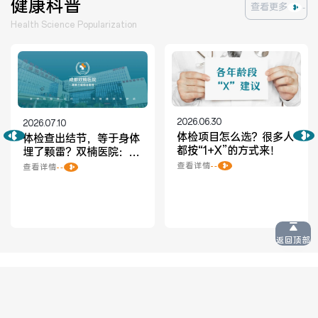
健康科普
查看更多
Health Science Popularization
2026.06.30
2026.07.10
体检项目怎么选？很多人
体检查出结节，等于身体
都按“1+X”的方式来！
埋了颗雷？双楠医院：您
想多了！
查看详情
查看详情
返回顶部
快捷服务