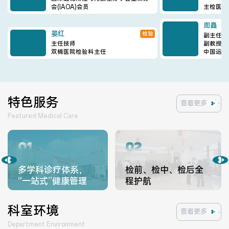
会(IAOA)会员
周矗
副主任医
副教授
晏红
检验
中国远程
主任技师
双楠医院检验科主任
特色服务
查看更多
Featured Medical Care
01
02
多学科诊疗体系，
检前、检中、检后全
“一站式”健康管理
程护航