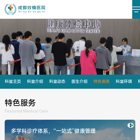
医院简介
医院文化
设施设备
环境照片
大事记
科室主页
科室介绍
科室动态
医生介绍
特色服务
科室环境
特色服务
党建阵地
党建动态
Featured Medical Care
榜样力量
学习资料
多学科诊疗体系，“一站式”健康管理