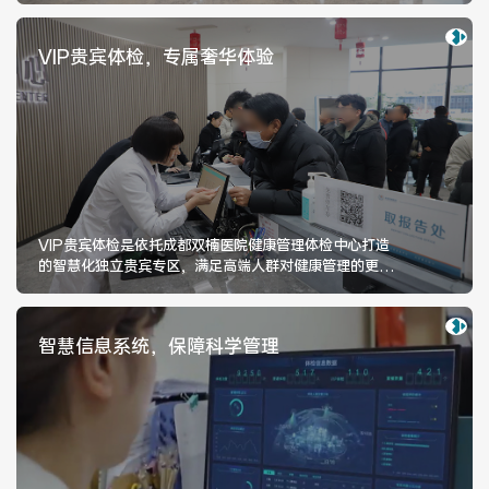
医院布局
医保服务
VIP贵宾体检，专属奢华体验
出/入院服务
健康科普
意见建议
特殊人群服务
院内新闻
媒体报道
VIP贵宾体检是依托成都双楠医院健康管理体检中心打造
的智慧化独立贵宾专区，满足高端人群对健康管理的更高
需求，尽享尊贵、私密、舒适的体检体验。
公示公告
公益事业
智慧信息系统，保障科学管理
科研介绍
科研动态
通知公告