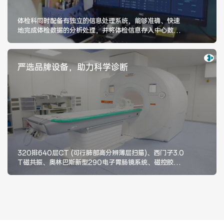
体检科同时配备有独立的信息处理系统，能够准确、快速
地完成体检数据的分析处理，并将体检信息存入中心数据
库，让您的每一次体检数据都将被完整记录，形成专属健
医联体介绍
新闻动态
康档案。我们通过数据分析，动态追踪您的健康趋势，让
健康管理更科学、更精准。
严选品牌设备，助力科学诊断
成员单位
招聘职位
320排640层CT (可行肺部高分辨薄层扫描)、西门子3.0
T磁共振、奥林巴斯新型290电子胃肠镜系统、磁控胶囊
胃镜等先进设备，为您提供更精准的诊疗依据。