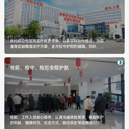
健康管理体检
手术科室
非手术科室
其他科室
依托综合性医院医疗资源优势，以多学科协作模式，为您
医技科室
量身定制精准诊疗方案，全方位守护您的健康。同时，依
托全国头部三甲综合医院资源，直通华西医院、省医院，
可对接北京协和、北京同仁医院、北京天坛医院、解放军
总医院301医院等权威专家团队，快速解决健康疑难问
检前、检中、检后全程护航
题。
专家团队
专家坐诊
咨询挂号
检前：工作人员耐心接待，认真沟通体检需求，根据客户
门诊就诊指南
特色诊疗
的年龄、健康状况、生活方式、既往病史等因素进行综合
性评估，帮客户搭配组合体检项目