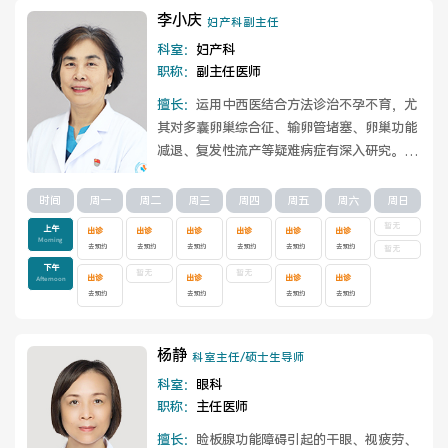
李小庆
妇产科副主任
科室：
妇产科
职称：
副主任医师
擅长：
运用中西医结合方法诊治不孕不育，尤
其对多囊卵巢综合征、输卵管堵塞、卵巢功能
减退、复发性流产等疑难病症有深入研究。同
时熟练掌握微创手术技术，有效处理输卵管...
查看详情
时间
周一
周二
周三
周四
周五
周六
周日
暂无
上午
出诊
出诊
出诊
出诊
出诊
出诊
Morning
去预约
去预约
去预约
去预约
去预约
去预约
暂无
下午
暂无
暂无
出诊
出诊
出诊
出诊
Afternoon
去预约
去预约
去预约
去预约
杨静
科室主任/硕士生导师
科室：
眼科
职称：
主任医师
擅长：
睑板腺功能障碍引起的干眼、视疲劳、