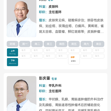
专家
科室：
皮肤科
职称：
主任医师
擅长：
皮肤常见病、疑难病诊治；损容性皮肤
病，如痤疮、玫瑰痤疮、白癜风、黄褐斑、雀
斑太田痣、血管瘤、鲜红斑痣等；皮肤肿瘤、
瘢痕、皮肤年轻化的光电治疗等。
查看详情
时间
周一
周二
周三
周四
周五
周六
周日
暂无
暂无
暂无
暂无
暂无
暂无
暂无
上午
Morning
暂无
暂无
暂无
暂无
暂无
暂无
出诊
下午
去预约
Afternoon
彭庆蓥
专家
科室：
甲乳外科
职称：
主任医师
擅长：
甲状腺、乳腺、胃肠道肿瘤的外科治疗
及乳腺癌、胃肠道恶性肿瘤术后的辅助放化
疗。同时擅长甲亢、甲减、非哺乳期乳腺炎、