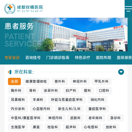
患者服务
PATIENT
医院简介
医院文化
SERVICES
设施设备
环境照片
专家坐诊
咨询挂号
门诊就诊指南
特色诊疗
医院布局
医保服务
大事记
所在科室：
全部
健康管理体检
普外科
神经外科
甲乳外科
胸外科
骨科
泌尿外科
妇产科
眼科
口腔科
耳鼻喉科
手麻科
呼吸与危重症医学科
消化内科
党建阵地
党建动态
内分泌科
心血管内科
新生儿科/儿科
重症医学科
榜样力量
学习资料
中医科/康复医学科
神经内科
皮肤科
老年病科
急诊科
生殖医学
康美
检验科
超声科
心电图科
放射科