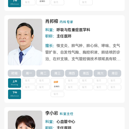
下午
去预约
暂无
暂无
暂无
Afternoon
肖邦榕
内科专家
科室：
呼吸与危重症医学科
职称：
主任医师
擅长：
慢支炎、肺气肿、肺心病、哮喘、支气
管扩张、自发性气胸、胸腔积液、肺结核的诊
治，在纤支镜、支气管腔镜技术领域具有较高
声誉。
查看详情
时间
周一
周二
周三
周四
周五
周六
周日
暂无
暂无
暂无
暂无
暂无
暂无
上午
出诊
Morning
去预约
暂无
暂无
暂无
暂无
暂无
暂无
下午
暂无
Afternoon
李小岩
科室主任
科室：
心血管中心
职称：
主任医师