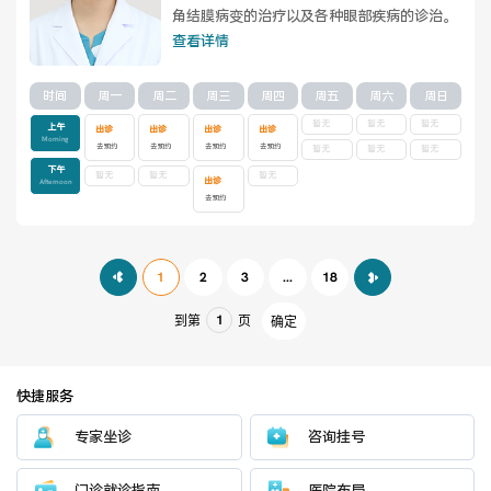
角结膜病变的治疗以及各种眼部疾病的诊治。
查看详情
时间
周一
周二
周三
周四
周五
周六
周日
暂无
暂无
暂无
上午
出诊
出诊
出诊
出诊
Morning
去预约
去预约
去预约
去预约
暂无
暂无
暂无
下午
暂无
暂无
暂无
出诊
Afternoon
去预约
1
2
3
...
18
到第
页
确定
快捷服务
专家坐诊
咨询挂号