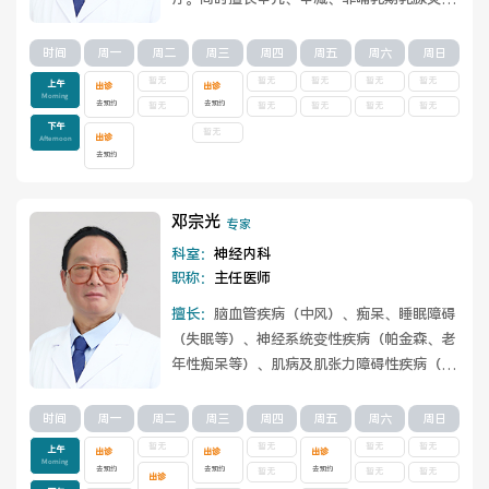
哺乳期乳腺炎及乳腺结节等的治疗。
查看详情
时间
周一
周二
周三
周四
周五
周六
周日
暂无
暂无
暂无
暂无
暂无
上午
出诊
出诊
Morning
去预约
去预约
暂无
暂无
暂无
暂无
暂无
下午
暂无
出诊
Afternoon
去预约
邓宗光
专家
科室：
神经内科
职称：
主任医师
擅长：
脑血管疾病（中风）、痴呆、睡眠障碍
（失眠等）、神经系统变性疾病（帕金森、老
年性痴呆等）、肌病及肌张力障碍性疾病（各
种肌肉抽动）。
查看详情
时间
周一
周二
周三
周四
周五
周六
周日
暂无
暂无
暂无
暂无
上午
出诊
出诊
出诊
Morning
去预约
去预约
去预约
暂无
暂无
暂无
出诊