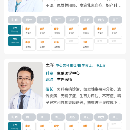
医院布局
医保服务
不调、原发性闭经、高泌乳素血症、妇产科常
见病及急重症等疾病诊治，以及人工授精、...
查看详情
出/入院服务
健康科普
时间
周一
周二
周三
周四
周五
周六
周日
上午
出诊
出诊
出诊
出诊
出诊
出诊
出诊
Morning
去预约
去预约
去预约
去预约
去预约
去预约
去预约
意见建议
特殊人群服务
下午
暂无
暂无
暂无
出诊
出诊
出诊
出诊
Afternoon
去预约
去预约
去预约
去预约
王军
院内新闻
媒体报道
中心男科主任/医学博士、博士后
科室：
生殖医学中心
公示公告
公益事业
职称：
主任医师
擅长：
男科疾病诊治，如男性生殖内分泌、遗
传疾病、无精子症、生育力评估、不育症、精
子异常和性功能障碍等。熟练进行显微镜下睾
丸取精术、睾丸/附睾穿刺取精术和精索静脉...
科研介绍
科研动态
查看详情
时间
周一
周二
周三
周四
周五
周六
周日
通知公告
暂无
上午
出诊
出诊
出诊
出诊
出诊
出诊
Morning