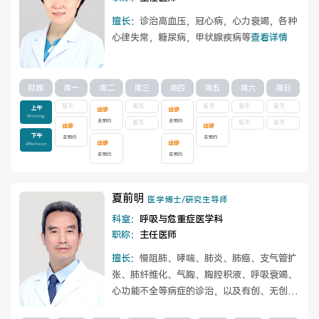
擅长：
诊治高血压，冠心病，心力衰竭，各种
心律失常，糖尿病，甲状腺疾病等
查看详情
时间
周一
周二
周三
周四
周五
周六
周日
暂无
暂无
暂无
暂无
暂无
上午
出诊
出诊
Morning
去预约
去预约
暂无
暂无
暂无
出诊
出诊
下午
去预约
去预约
出诊
出诊
Afternoon
去预约
去预约
夏前明
医学博士/研究生导师
科室：
呼吸与危重症医学科
职称：
主任医师
擅长：
慢阻肺、哮喘、肺炎、肺癌、支气管扩
张、肺纤维化、气胸、胸腔积液、呼吸衰竭、
心功能不全等病症的诊治，以及有创、无创呼
吸机、纤支镜、肺部非血管介入等呼吸科操...