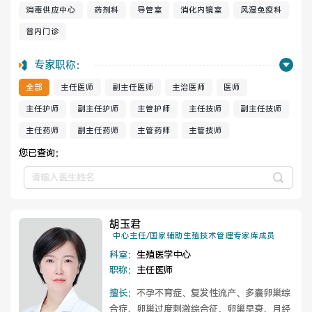
消毒供应中心
药剂科
导管室
消化内镜室
风湿免疫科
普内门诊
健康管理体检
手术科室
专家职称：
非手术科室
其他科室
全部
主任医师
副主任医师
主治医师
医师
医技科室
主任护师
副主任护师
主管护师
主任技师
副主任技师
主任药师
副主任药师
主管药师
主管技师
您已查询：
专家团队
胡玉君
中心主任/国家辅助生殖技术管理专家库成员
专家坐诊
咨询挂号
科室：
生殖医学中心
职称：
主任医师
门诊就诊指南
特色诊疗
擅长：
不孕不育症、复发性流产、多囊卵巢综
合症、卵巢过度刺激综合征、卵巢早衰、月经