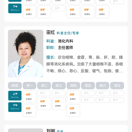
去预约
去预约
去预约
去预约
去预约
去预约
暂无
下午
暂无
出诊
出诊
出诊
出诊
出诊
Afternoon
去预约
去预约
去预约
去预约
去预约
医联体介绍
新闻动态
田红
科室主任/专家
成员单位
科室：
消化内科
职称：
主任医师
擅长：
诊治咽喉、食管、胃、肠、肝、胆、胰
腺等消化系疾病。治愈了大量咽喉不适、吞咽
招聘职位
不畅、烧心、恶心、反酸、暖气、饱胀、腹
痛、腹胀、腹泻、肛门下坠、大便不畅、大
便...
查看详情
时间
周一
周二
周三
周四
周五
周六
周日
暂无
暂无
暂无
暂无
暂无
上午
出诊
出诊
Morning
去预约
去预约
暂无
暂无
暂无
出诊
出诊
下午
去预约
去预约
出诊
出诊
Afternoon
去预约
去预约
刘刚