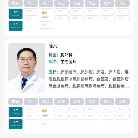
查看详情
时间
周一
周二
周三
周四
周五
周六
周日
暂无
暂无
暂无
暂无
暂无
暂无
上午
出诊
Morning
去预约
暂无
暂无
暂无
暂无
暂无
暂无
下午
暂无
Afternoon
陈凡
科室：
胸外科
职称：
主任医师
擅长：
肺部结节、肺肿瘤、肺癌、肺大泡、难
治性胸腔积液等肺部疾病，食管癌、食管肿瘤
等食道疾病，胸腺瘤等纵隔疾病，胸膜腔疾
病，膈肌疾病，手汗症，缩窄性心包炎、心
包...
查看详情
时间
周一
周二
周三
周四
周五
周六
周日
暂无
暂无
暂无
暂无
暂无
暂无
上午
出诊
Morning
去预约
暂无
暂无
暂无
暂无
暂无
暂无
下午
暂无
Afternoon