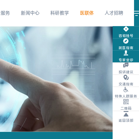
者服务
新闻中心
科研教学
医联体
人才招聘
咨询挂号
就医指南
视频号
微信服务号
微信订阅号
专家坐诊
投诉建议
交通指南
特殊人群服务
抖音
团购商城
体检报告查询
二维码
返回顶部