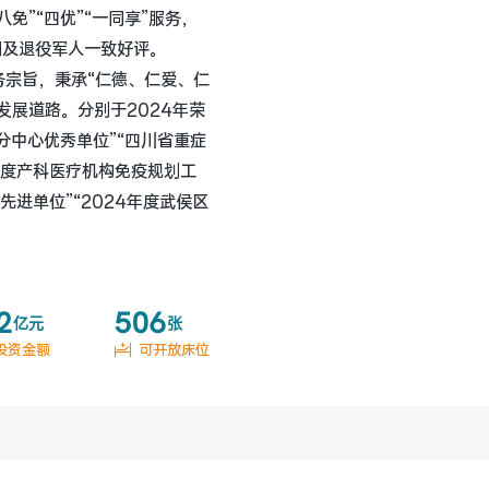
免”“四优”“一同享”服务，
门及退役军人一致好评。 
务宗旨，秉承“仁德、仁爱、仁
发展道路。分别于2024年荣
分中心优秀单位”“四川省重症
年度产科医疗机构免疫规划工
先进单位”“2024年度武侯区
2
506
亿元
张
投资金额
可开放床位