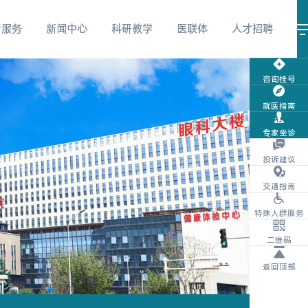
者服务
新闻中心
科研教学
医联体
人才招聘
咨询挂号
就医指南
视频号
微信服务号
微信订阅号
专家坐诊
投诉建议
交通指南
特殊人群服务
抖音
团购商城
体检报告查询
二维码
返回顶部