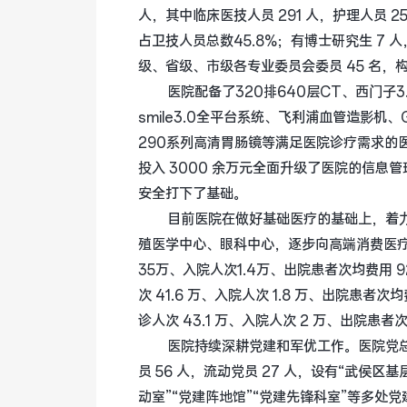
人，其中临床医技人员 291 人，护理人员 25
占卫技人员总数45.8%；有博士研究生 7 人
级、省级、市级各专业委员会委员 45 名，
医院配备了320排640层CT、西门子
smile3.0全平台系统、飞利浦血管造影机、
290系列高清胃肠镜等满足医院诊疗需求的医
投入 3000 余万元全面升级了医院的信息
安全打下了基础。 
目前医院在做好基础医疗的基础上，着
殖医学中心、眼科中心，逐步向高端消费医疗
35万、入院人次1.4万、出院患者次均费用 9
次 41.6 万、入院人次 1.8 万、出院患者次均
诊人次 43.1 万、入院人次 2 万、出院患者次均
医院持续深耕党建和军优工作。医院党总
员 56 人，流动党员 27 人，设有“武侯区
动室”“党建阵地馆”“党建先锋科室”等多处