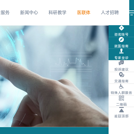
者服务
新闻中心
科研教学
医联体
人才招聘
咨询挂号
就医指南
视频号
微信服务号
微信订阅号
专家坐诊
投诉建议
交通指南
特殊人群服务
抖音
团购商城
体检报告查询
二维码
返回顶部