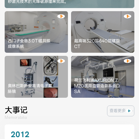
秒激光技术的光爆破原理来完成。
西门子全息3.0T磁共振
超高端320排640层螺旋
成像系统
CT
荷兰飞利浦AXURION 7
奥林巴斯新型高清电子胃
M20医用血管造影系统D
肠镜
SA
大事记
查看更多
Memorabilia
2012