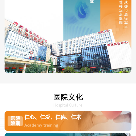
医院布局
医保服务
出/入院服务
健康科普
意见建议
特殊人群服务
院内新闻
媒体报道
公示公告
公益事业
医院文化
Hospital Culture
科研介绍
科研动态
仁心、仁爱、仁德、仁术
医院
院训
Academy training
通知公告