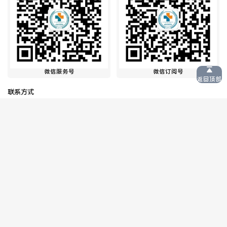
微信服务号
微信订阅号
返回顶部
联系方式
医院总机
成都双楠医院急救电话
028-66339000
028-66339120
患者咨询（24小时热线）
妇产科咨询预约热线
028-66339000
028-86307777
生殖医学中心咨询预约热线
028-86136666
成都市卫生健康行业领域突出问题专项整治
投诉电话（工作日）
028-66339160
举报邮箱（成都双楠医院医务部）
cdsnyyywb@126.com