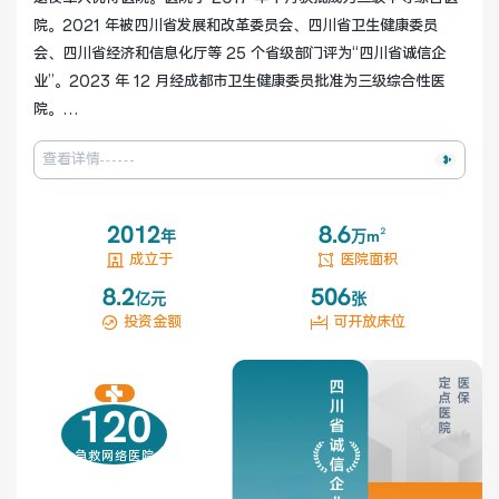
院。2021 年被四川省发展和改革委员会、四川省卫生健康委员
会、四川省经济和信息化厅等 25 个省级部门评为“四川省诚信企
健康管理体检
手术科室
业”。2023 年 12 月经成都市卫生健康委员批准为三级综合性医
院。

非手术科室
其他科室
医院设有 33 个临床医技科室和 20 个职能部门。现有员工 733
查看详情
 人，其中临床医技人员 291 人，护理人员 252 人，中高级职称 2
医技科室
48 人，占卫技人员总数 45.8%；有博士研究生7人，硕士研究生
 26 人。国家级、省级、市级各专业委员会委员 45 名，构建了较
2012
8.6
年
万m²
为完善的人才梯队。
成立于
医院面积
专家团队
8.2
506
亿元
张
投资金额
可开放床位
专家坐诊
咨询挂号
120
急救网络医院
门诊就诊指南
特色诊疗