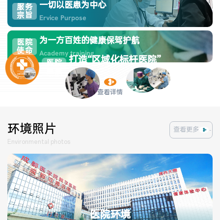
一切以医患为中心
服务
宗旨
Ervice Purpose
为一方百姓的健康保驾护航
医院
医联体介绍
新闻动态
使命
Academy training
打造“区域化标杆医院”
医院
成员单位
HOSPITAL VISION
愿景
查看详情
招聘职位
环境照片
查看更多
Environmental photos
医院环境