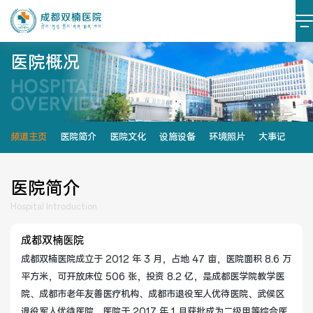
医院概况
HOSPITAL
医院简介
医院文化
OVERVIEW
设施设备
环境照片
频道主页
医院简介
医院文化
设施设备
环境照片
大事记
大事记
医院简介
Hospital Introduction
党建阵地
党建动态
成都双楠医院
成都双楠医院成立于 2012 年 3 月，占地 47 亩，医院面积 8.6 万
榜样力量
学习资料
平方米，可开放床位 506 张，投资 8.2 亿，是成都医学院教学医
院、成都市老年友善医疗机构、成都市退役军人优待医院、武侯区
退役军人优待医院。医院于 2017 年 1 月获批成为二级甲等综合医