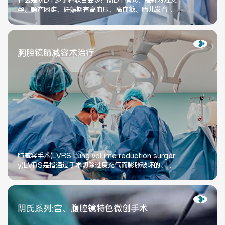
什么是MDT多学科联合会诊！MDT模式：是针对难受
医院布局
医保服务
孕、顺产困难、妊娠期有高血压、高血糖、胎儿发育不
全、高危产妇等并发症人群，我院开设
出/入院服务
健康科普
胸腔镜肺减容术治疗
意见建议
特殊人群服务
院内新闻
媒体报道
公示公告
公益事业
肺减容手术(LVRS Lung volume reduction surger
y)LVRS是指通过手术切除过度充气而膨胀破坏的、无
功能的肺组织来治疗COPD的一种手术方法，称为肺部
分切除术或肺减容成形术。
科研介绍
科研动态
阴氏系列:宫、腹腔镜特色微创手术
通知公告