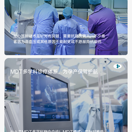
健康管理体检
手术科室
非手术科室
其他科室
左心耳封堵术是针对有房颤，需要抗凝的病人，不少患
者因为高血压或其他原因不能耐受或不愿服用抗凝药
医技科室
物，这种情况下就需要做左心耳封堵术。
MDT多学科诊疗体系，为孕产保驾护航
专家团队
专家坐诊
咨询挂号
门诊就诊指南
特色诊疗