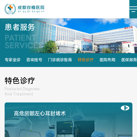
患者服务
PATIENT
医院简介
医院文化
SERVICES
设施设备
环境照片
专家坐诊
咨询挂号
门诊就诊指南
特色诊疗
医院布局
医保服务
大事记
特色诊疗
Featured Diagnosis
And Treatment
党建阵地
党建动态
高危房颤左心耳封堵术
榜样力量
学习资料