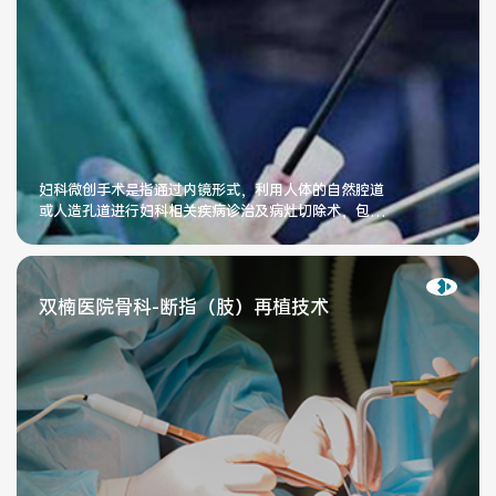
医联体介绍
新闻动态
成员单位
妇科微创手术是指通过内镜形式，利用人体的自然腔道
或人造孔道进行妇科相关疾病诊治及病灶切除术，包括
经阴道操作的阴氏系列手术、宫腔镜手
招聘职位
双楠医院骨科-断指（肢）再植技术