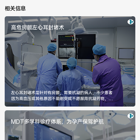
医院布局
医保服务
相关信息
出/入院服务
健康科普
高危房颤左心耳封堵术
意见建议
特殊人群服务
院内新闻
媒体报道
公示公告
公益事业
左心耳封堵术是针对有房颤，需要抗凝的病人，不少患者
因为高血压或其他原因不能耐受或不愿服用抗凝药物，这
种情况下就需要做左心耳封堵术。
科研介绍
科研动态
MDT多学科诊疗体系，为孕产保驾护航
通知公告