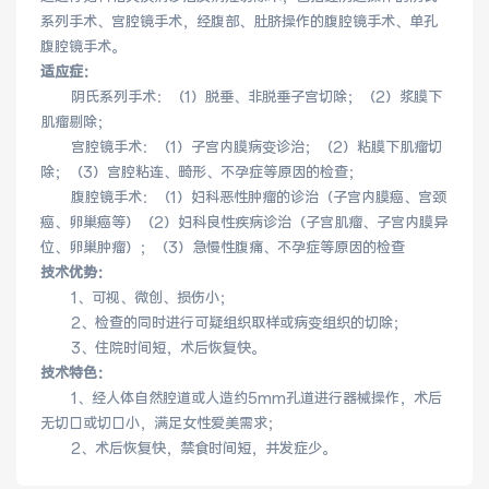
系列手术、宫腔镜手术，经腹部、肚脐操作的腹腔镜手术、单孔
腹腔镜手术。
健康管理体检
手术科室
适应症：
阴氏系列手术：（1）脱垂、非脱垂子宫切除；（2）浆膜下
非手术科室
其他科室
肌瘤剔除；
宫腔镜手术：（1）子宫内膜病变诊治；（2）粘膜下肌瘤切
医技科室
除；（3）宫腔粘连、畸形、不孕症等原因的检查；
腹腔镜手术：（1）妇科恶性肿瘤的诊治（子宫内膜癌、宫颈
癌、卵巢癌等）（2）妇科良性疾病诊治（子宫肌瘤、子宫内膜异
位、卵巢肿瘤）；（3）急慢性腹痛、不孕症等原因的检查
技术优势：
专家团队
1、可视、微创、损伤小；
2、检查的同时进行可疑组织取样或病变组织的切除；
3、住院时间短，术后恢复快。
技术特色：
专家坐诊
咨询挂号
1、经人体自然腔道或人造约5mm孔道进行器械操作，术后
无切口或切口小，满足女性爱美需求；
2、术后恢复快，禁食时间短，并发症少。
门诊就诊指南
特色诊疗