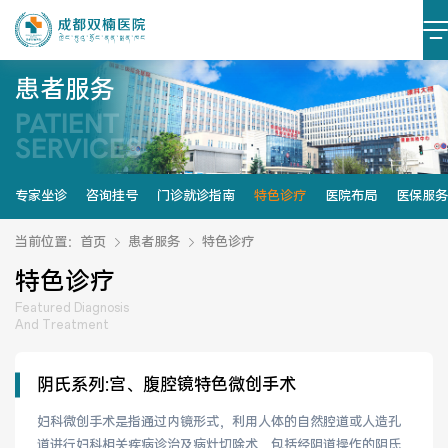
患者服务
PATIENT
医院简介
医院文化
SERVICES
设施设备
环境照片
专家坐诊
咨询挂号
门诊就诊指南
特色诊疗
医院布局
医保服务
大事记
当前位置：
首页
患者服务
特色诊疗
特色诊疗
Featured Diagnosis
And Treatment
党建阵地
党建动态
阴氏系列:宫、腹腔镜特色微创手术
榜样力量
学习资料
妇科微创手术是指通过内镜形式，利用人体的自然腔道或人造孔
道进行妇科相关疾病诊治及病灶切除术，包括经阴道操作的阴氏