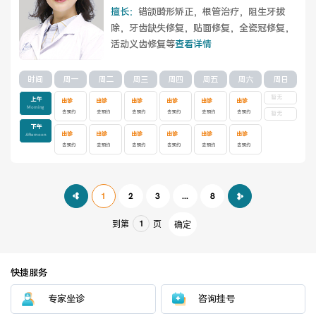
擅长：
错颌畸形矫正，根管治疗，阻生牙拔
除，牙齿缺失修复，贴面修复，全瓷冠修复，
活动义齿修复等
查看详情
时间
周一
周二
周三
周四
周五
周六
周日
暂无
上午
出诊
出诊
出诊
出诊
出诊
出诊
Morning
去预约
去预约
去预约
去预约
去预约
去预约
暂无
下午
出诊
出诊
出诊
出诊
出诊
出诊
Afternoon
去预约
去预约
去预约
去预约
去预约
去预约
1
2
3
...
8
到第
页
确定
快捷服务
专家坐诊
咨询挂号