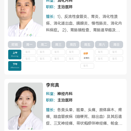
科室：
消化内科
职称：
主治医师
擅长：
1)、反流性食管炎、胃炎、消化性溃
疡、消化道出血、胰腺炎、慢性肠炎、消化内
科病症。 2)、胃肠镜检查、胃肠道早癌及癌
前病变的精细筛查，以及息肉、腺瘤、早
癌、...
查看详情
时间
周一
周二
周三
周四
周五
周六
周日
暂无
暂无
暂无
暂无
暂无
暂无
上午
出诊
Morning
去预约
暂无
暂无
暂无
暂无
暂无
暂无
下午
暂无
Afternoon
李宛真
科室：
神经内科
职称：
主治医师
擅长：
各类头晕、眩晕、头痛，肢体麻木、疼
痛，脑血管疾病（脑梗死、脑出血）及其后遗
症、三叉神经痛、带状疱疹伴神经痛、帕金森
病、癫痫、痴呆、颅内感染、脊髓病变、周...