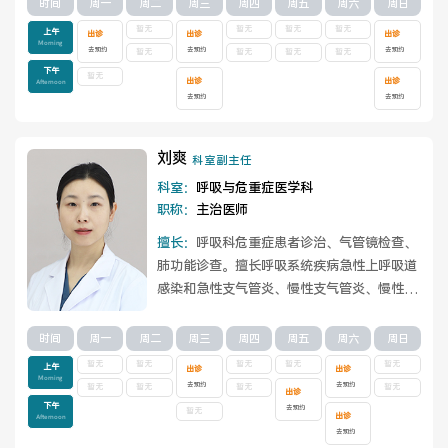
看详情
时间
周一
周二
周三
周四
周五
周六
周日
暂无
暂无
暂无
暂无
上午
出诊
出诊
出诊
Morning
去预约
去预约
去预约
暂无
暂无
暂无
暂无
下午
暂无
出诊
出诊
Afternoon
去预约
去预约
刘爽
科室副主任
科室：
呼吸与危重症医学科
职称：
主治医师
擅长：
呼吸科危重症患者诊治、气管镜检查、
肺功能诊查。擅长呼吸系统疾病急性上呼吸道
感染和急性支气管炎、慢性支气管炎、慢性阻
塞性肺疾病、支气管哮喘、支气管扩张、肺...
查看详情
时间
周一
周二
周三
周四
周五
周六
周日
暂无
暂无
暂无
暂无
暂无
上午
出诊
出诊
Morning
去预约
去预约
暂无
暂无
暂无
暂无
出诊
下午
去预约
暂无
出诊
Afternoon
去预约