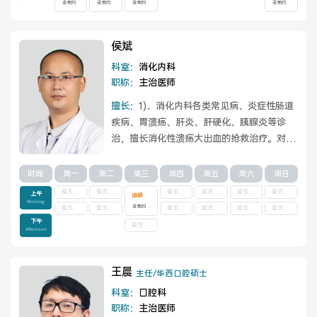
去预约
去预约
去预约
去预约
侯斌
科室：
消化内科
职称：
主治医师
擅长：
1)、消化内科各类常见病、炎症性肠道
疾病、胃溃疡、肝炎、肝硬化、胰腺炎等诊
治，擅长消化性溃疡大出血的抢救治疗。对消
化内科急危重症的救治有着丰富的临床经
验。...
查看详情
时间
周一
周二
周三
周四
周五
周六
周日
暂无
暂无
暂无
暂无
暂无
暂无
上午
出诊
Morning
去预约
暂无
暂无
暂无
暂无
暂无
暂无
下午
暂无
Afternoon
王晨
主任/华西口腔硕士
科室：
口腔科
职称：
主治医师