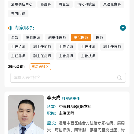
消毒供应中心
药剂科
导管室
消化内镜室
风湿免疫科
普内门诊
健康管理体检
手术科室
专家职称：
非手术科室
其他科室
全部
主任医师
副主任医师
主治医师
医师
医技科室
主任护师
副主任护师
主管护师
主任技师
副主任技师
主任药师
副主任药师
主管药师
主管技师
您已查询：
主治医师
专家团队
李天成
科室副主任
科室：
中医科/康复医学科
专家坐诊
咨询挂号
职称：
主治医师
门诊就诊指南
特色诊疗
擅长：
运用中西医结合方法治疗颈椎病、肩周
炎、肩袖损伤、网球肘、腰椎间盘突出症、骨