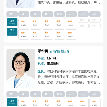
性关节炎、跟痛症、腱鞘炎、肌筋膜炎、中风
医院布局
医保服务
偏瘫、周围性面瘫、骨质疏松症、手足麻木...
查看详情
时间
周一
周二
周三
周四
周五
周六
周日
出/入院服务
健康科普
暂无
暂无
上午
出诊
出诊
出诊
出诊
出诊
Morning
去预约
去预约
去预约
去预约
去预约
暂无
暂无
意见建议
特殊人群服务
下午
出诊
出诊
出诊
出诊
出诊
Afternoon
去预约
去预约
去预约
去预约
去预约
邓华英
妇科门诊副主任
院内新闻
媒体报道
科室：
妇产科
职称：
主治医师
公示公告
公益事业
擅长：
对妇科各种疾病诊治有丰富的临床经
验，擅长妇科各种炎症、盆底器官膨出及阴道
松弛、宫颈、外阴疾病、卵巢疾病、输卵管疾
病、子宫肌瘤的治疗。尤其擅长于HPV病毒...
科研介绍
科研动态
查看详情
时间
周一
周二
周三
周四
周五
周六
周日
上午
出诊
出诊
出诊
出诊
出诊
出诊
出诊
通知公告
Morning
去预约
去预约
去预约
去预约
去预约
去预约
去预约