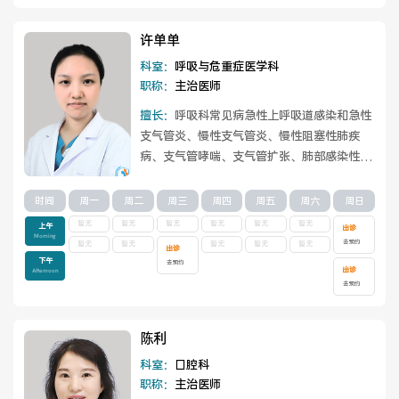
许单单
科室：
呼吸与危重症医学科
职称：
主治医师
擅长：
呼吸科常见病急性上呼吸道感染和急性
支气管炎、慢性支气管炎、慢性阻塞性肺疾
病、支气管哮喘、支气管扩张、肺部感染性疾
病、肺结核、原发性支气管肺癌、间质性肺
疾...
查看详情
时间
周一
周二
周三
周四
周五
周六
周日
暂无
暂无
暂无
暂无
暂无
暂无
上午
出诊
Morning
去预约
暂无
暂无
暂无
暂无
暂无
出诊
下午
去预约
出诊
Afternoon
去预约
陈利
科室：
口腔科
职称：
主治医师