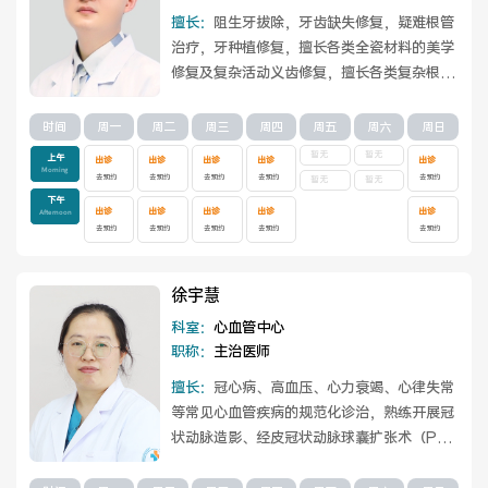
擅长：
阻生牙拔除，牙齿缺失修复，疑难根管
治疗，牙种植修复，擅长各类全瓷材料的美学
修复及复杂活动义齿修复，擅长各类复杂根管
治疗和微创拔牙术。
查看详情
时间
周一
周二
周三
周四
周五
周六
周日
暂无
暂无
上午
出诊
出诊
出诊
出诊
出诊
Morning
去预约
去预约
去预约
去预约
去预约
暂无
暂无
下午
出诊
出诊
出诊
出诊
出诊
Afternoon
去预约
去预约
去预约
去预约
去预约
徐宇慧
科室：
心血管中心
职称：
主治医师
擅长：
冠心病、高血压、心力衰竭、心律失常
等常见心血管疾病的规范化诊治，熟练开展冠
状动脉造影、经皮冠状动脉球囊扩张术（PT
CA）、冠状动脉支架植入术等介入操作。
查