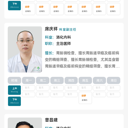
下午
出诊
出诊
出诊
出诊
出诊
出诊
出诊
Afternoon
去预约
去预约
去预约
去预约
去预约
去预约
去预约
医联体介绍
新闻动态
席庆祥
科室副主任
科室：
消化内科
成员单位
职称：
主治医师
擅长：
胃肠镜检查、擅长胃肠道早癌及癌前病
变的精细筛查、擅长胃肠镜检查，尤其是食管
胃肠道早癌及癌前病变的精细筛查、擅长胃肠
招聘职位
镜下手术治疗：息肉、腺瘤、早癌、狭窄、...
查看详情
时间
周一
周二
周三
周四
周五
周六
周日
暂无
暂无
暂无
暂无
暂无
暂无
暂无
上午
Morning
暂无
暂无
暂无
暂无
暂无
暂无
出诊
下午
去预约
Afternoon
曾昌建