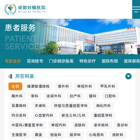
患者服务
PATIENT
医院简介
医院文化
SERVICES
设施设备
环境照片
专家坐诊
咨询挂号
门诊就诊指南
特色诊疗
医院布局
医保服务
大事记
所在科室：
全部
健康管理体检
普外科
神经外科
甲乳外科
胸外科
骨科
泌尿外科
妇产科
眼科
口腔科
耳鼻喉科
手麻科
呼吸与危重症医学科
消化内科
党建阵地
党建动态
内分泌科
心血管内科
新生儿科/儿科
重症医学科
榜样力量
学习资料
中医科/康复医学科
神经内科
皮肤科
老年病科
急诊科
生殖医学
康美
检验科
超声科
心电图科
放射科