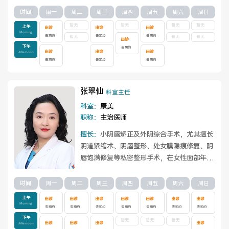
查看详情
时间
周一
周二
周三
周四
周五
周六
周日
暂无
暂无
暂无
暂无
上午
出诊
出诊
出诊
Morning
去预约
去预约
去预约
暂无
暂无
暂无
出诊
下午
去预约
出诊
出诊
出诊
Afternoon
去预约
去预约
去预约
张翠仙
科室主任
科室：
康美
职称：
主治医师
擅长：
小阴唇矫正及外阴综合手术，尤其擅长
阴道紧缩术、阴唇整形、处女膜隐痕修复、阴
唇饱满修复等私密整形手术，在女性面部年轻
化微整形抗衰老综合治疗方面具有独到的见...
查看详情
时间
周一
周二
周三
周四
周五
周六
周日
上午
出诊
出诊
出诊
出诊
出诊
出诊
出诊
Morning
去预约
去预约
去预约
去预约
去预约
去预约
去预约
下午
暂无
暂无
暂无
出诊
出诊
出诊
出诊
Afternoon