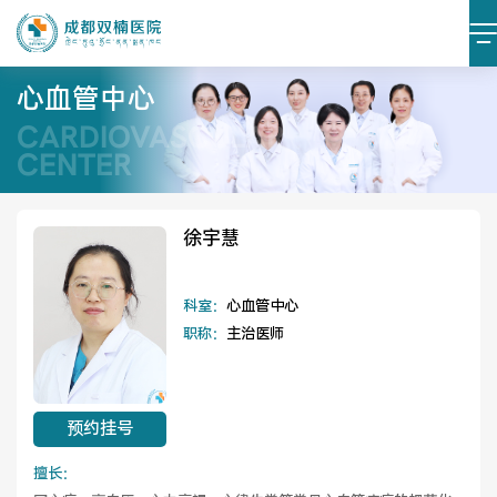
心血管中心
CARDIOVASCULAR
医院简介
医院文化
CENTER
设施设备
环境照片
徐宇慧
大事记
科室：
心血管中心
职称：
主治医师
党建阵地
党建动态
预约挂号
榜样力量
学习资料
擅长：