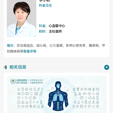
李小岩
医院布局
医保服务
科室主任
出/入院服务
健康科普
科室：
心血管中心
意见建议
特殊人群服务
职称：
主任医师
擅长：
诊治高血压，冠心病，心力衰竭，各种心律失常，糖尿病，甲
状腺疾病等
查看详情
院内新闻
媒体报道
相关信息
公示公告
公益事业
科研介绍
科研动态
通知公告