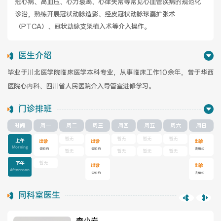
冠心病、高血压、心力衰竭、心律失常等常见心血管疾病的规范化
诊治，熟练开展冠状动脉造影、经皮冠状动脉球囊扩张术
健康管理体检
手术科室
（PTCA）、冠状动脉支架植入术等介入操作。
非手术科室
其他科室
医生介绍
毕业于川北医学院临床医学本科专业，从事临床工作10余年，曾于华西
医技科室
医院心内科、四川省人民医院介入导管室进修学习。
门诊排班
时间
周一
周二
周三
周四
周五
周六
周日
专家团队
暂无
暂无
暂无
暂无
上午
出诊
出诊
出诊
Morning
去预约
去预约
去预约
暂无
暂无
暂无
暂无
暂无
下午
出诊
出诊
Afternoon
去预约
去预约
专家坐诊
咨询挂号
同科室医生
门诊就诊指南
特色诊疗