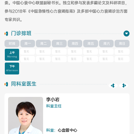
委。中国心衰中心联盟副秘书长。独立和参与发表多篇论文及科研项目，
医院布局
医保服务
参与2018年《中国急慢性心力衰竭指南》及多部中国心力衰竭诊治方面
专家共识。
出/入院服务
健康科普
门诊排班
意见建议
特殊人群服务
时间
周一
周二
周三
周四
周五
周六
周日
暂无
暂无
暂无
暂无
暂无
暂无
暂无
上午
Morning
暂无
暂无
暂无
暂无
暂无
暂无
暂无
院内新闻
媒体报道
下午
Afternoon
公示公告
公益事业
同科室医生
李小岩
科室主任
科研介绍
科研动态
通知公告
科室：
心血管中心