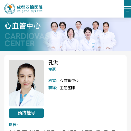
心血管中心
CARDIOVASCULAR
医院简介
医院文化
CENTER
设施设备
环境照片
孔洪
专家
大事记
科室：
心血管中心
职称：
主任医师
党建阵地
党建动态
预约挂号
榜样力量
学习资料
擅长：