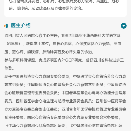
心力衰竭及并发症、心肌病、心包疾病及心力衰竭、高血压、冠心
病、瓣膜病、肺动脉高压及心律失常的诊治。
健康管理体检
手术科室
医生介绍
非手术科室
其他科室
原四川省人民医院心衰中心主任。1992年毕业于华西医科大学医学系
（6年制），获得学士学位。擅长心肌病、心包疾病及心力衰竭、高血
医技科室
压、冠心病、瓣膜病、肺动脉高压及心律失常的诊治。
参与多项科研课题，完成多项国内外GCP研究，曾获四川省科技进步三
等奖。
专家团队
现任中国医师协会心力衰竭专委会委员；中华医学会心血管病分会心力衰
竭学组委员；中国医师协会心血管病分会心力衰竭学组委员；中国医院协
会心脏康复管理专业委员会委员；中国老年医学会心电与心功能分会常务
委员，四川省医学会心电生理与起搏专业委员会委员；四川省中医药学会
专家坐诊
咨询挂号
心力衰竭专业委员会副主任委员；四川省老年医学会慢病管理专业委员会
副主任委员、国家心血管病专家委员会心力衰竭专业委员会常务委员；
门诊就诊指南
特色诊疗
《中华心力衰竭和心肌病杂志》编委；《中华老年心脑血管病杂志》编