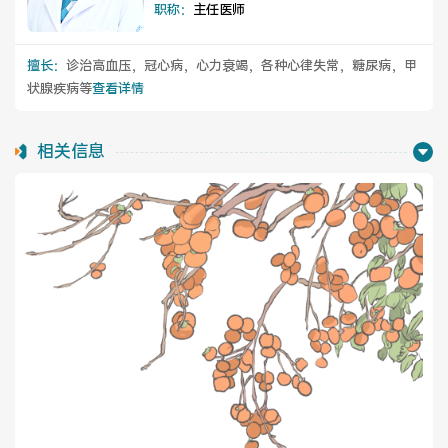
职称：
主任医师
擅长：
诊治高血压，冠心病，心力衰竭，各种心律失常，糖尿病，甲
医联体介绍
新闻动态
状腺疾病等
查看详情
成员单位
相关信息
招聘职位