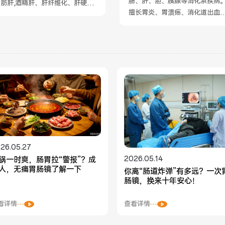
肠、肝、胆、胰腺等消化系疾病
脂肪肝,酒精肝、肝纤维化、肝硬
擅长胃炎、胃溃疡、消化道出血、.
..
查看详情
查看详情
26.05.27
2026.05.14
锅一时爽，肠胃拉“警报”？成
人，无痛胃肠镜了解一下
你离“肠道炸弹”有多远？一次
肠镜，换来十年安心！
看详情
查看详情