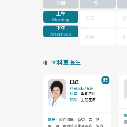
时间
周一
上午
暂无
暂
Morning
下午
Afternoon
暂无
暂
同科室医生
田红
科室主任/专家
科室：
消化内科
职称：
主任医师
擅长：
诊治咽喉、食管、胃、肠、
肝、胆、胰腺等消化系疾病。治愈