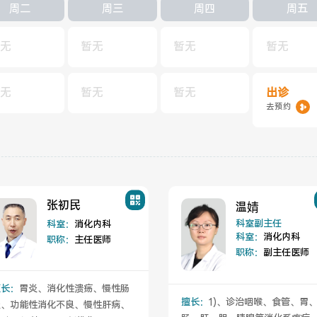
周二
周三
周四
周五
无
暂无
暂无
暂无
无
暂无
暂无
出诊
去预约
张初民
温婧
科室副主任
科室：
消化内科
科室：
消化内科
职称：
主任医师
职称：
副主任医师
擅长：
胃炎、消化性溃疡、慢性肠
擅长：
1)、诊治咽喉、食管、胃
炎、功能性消化不良、慢性肝病、