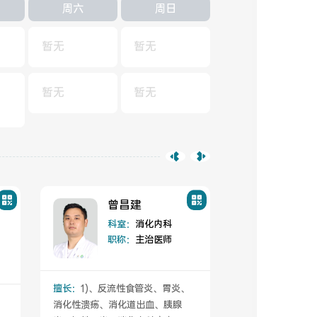
周六
周日
暂无
暂无
暂无
暂无
曾昌建
侯
科室
科室：
消化内科
职称
职称：
主治医师
擅长：
1)、消化
擅长：
1)、反流性食管炎、胃炎、
、
炎症性肠道疾病、
消化性溃疡、消化道出血、胰腺