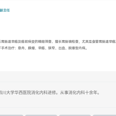
副主任
长胃肠道早癌及癌前病变的精细筛查、擅长胃肠镜检查，尤其是食管胃肠道早癌
下手术治疗：息肉、腺瘤、早癌、狭窄、出血、脱垂型内痔。
四川大学华西医院消化内科进修。从事消化内科十余年。