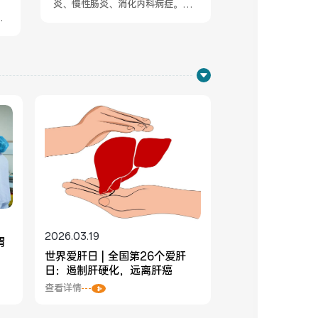
。
肝硬化、胰腺炎等诊
炎、慢性肠炎、消化内科病症。
..
查看详情
2)...
查看详情
2026.03.19
胃
世界爱肝日 | 全国第26个爱肝
日：遏制肝硬化，远离肝癌
查看详情