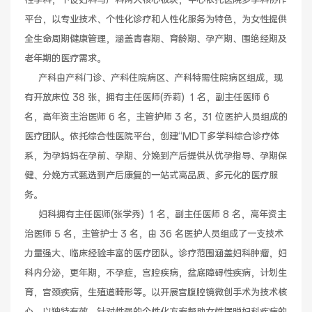
性学科，下设妇科与产科两大核心板块，中心依托医院多学科协作
平台，以专业技术、个性化诊疗和人性化服务为特色，为女性提供
健康管理体检
手术科室
全生命周期健康管理，涵盖青春期、育龄期、孕产期、围绝经期及
老年期的医疗需求。

非手术科室
其他科室
     产科由产科门诊、产科住院病区、产科特需住院病区组成，现
有开放床位 38 张，拥有主任医师(乔莉)  1 名，副主任医师 6 
医技科室
名，高年资主治医师 6 名，主管护师 3 名，31 位医护人员组成的
医疗团队。依托综合性医院平台，创建“MDT多学科综合诊疗体
系，为孕妈妈在孕前、孕期、分娩到产后提供从优孕指导、孕期保
健、分娩方式甄选到产后康复的一站式高品质、多元化的医疗服
专家团队
务。

     妇科拥有主任医师(张学秀)  1 名，副主任医师 8 名，高年资主
治医师 5 名，主管护士 3 名，由 36 名医护人员组成了一支技术
专家坐诊
咨询挂号
力量强大、临床经验丰富的医疗团队。诊疗范围涵盖妇科肿瘤，妇
科内分泌，更年期，不孕症，宫腔疾病，盆底障碍性疾病，计划生
门诊就诊指南
特色诊疗
育，宫颈疾病，生殖道畸形等。以开展宫腹腔镜微创手术为技术核