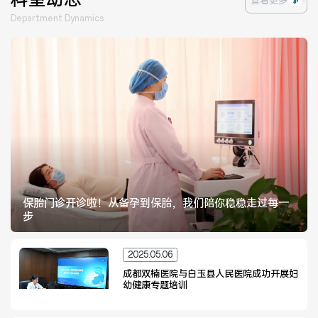
查看更多
Department Dynamics
医联体介绍
新闻动态
成员单位
招聘职位
保胎门诊开诊啦！从备孕到保胎，我们陪你稳稳走过每一
步
2025.05.06
成都双楠医院与白玉县人民医院成功开展妇
幼健康专题培训