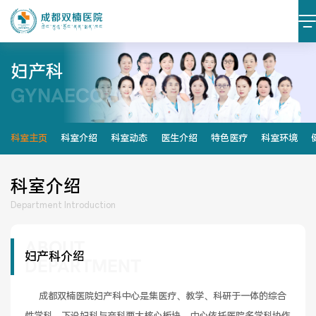
妇产科
GYNAECOLOGY
医院简介
医院文化
设施设备
环境照片
科室主页
科室介绍
科室动态
医生介绍
特色医疗
科室环境
大事记
科室介绍
Department Introduction
ABOUT
党建阵地
党建动态
妇产科介绍
DEPARTMENT
榜样力量
学习资料
     成都双楠医院妇产科中心是集医疗、教学、科研于一体的综合