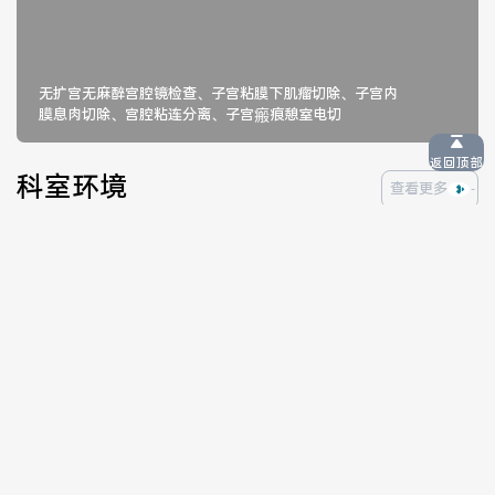
返回顶部
无扩宫无麻醉宫腔镜检查、子宫粘膜下肌瘤切除、子宫内
膜息肉切除、宫腔粘连分离、子宫瘢痕憩室电切
科室环境
查看更多
Department Environment
产科护士站