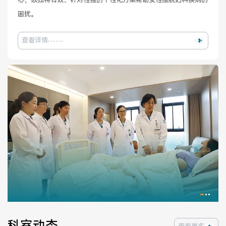
心，以独特有效、针对性强的个性化方案帮助女性摆脱妇科疾病的
医院布局
医保服务
困扰。
出/入院服务
健康科普
查看详情
意见建议
特殊人群服务
院内新闻
媒体报道
公示公告
公益事业
科研介绍
科研动态
通知公告
科室动态