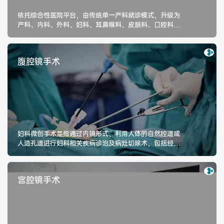
依托综合性医院平台，由传统单一产科就诊模式，升级为
产科、内科、外科、妇科、耳鼻喉科、皮肤科、口腔科、
眼科、营养管理、产前麻醉评估疼痛管理、助产管理、心
理评估、体重与运动管理、胎儿评估、母乳喂养等协作孕
期辅导，让您无需担忧孕期可能出现的妊娠期高血压、糖
腹腔镜手术
尿病、孕期妇科疾病、以及孕期综合症所带来的困扰。
妇科微创手术是指通过内镜形式，利用人体的自然腔道或
人造孔道进行妇科相关疾病诊治及病灶切除术，包括经阴
道操作的阴氏系列手术、宫腔镜手
宫腔镜手术