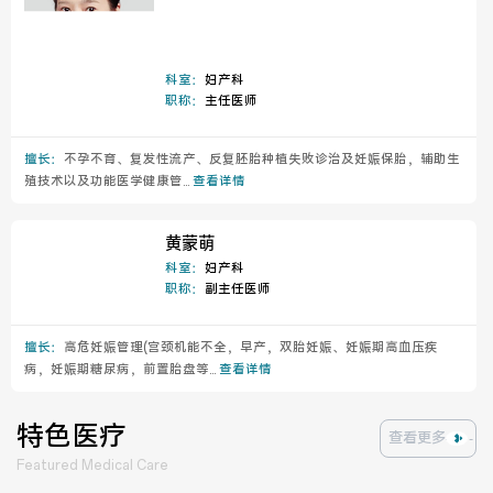
科室：
妇产科
职称：
主任医师
擅长：
不孕不育、复发性流产、反复胚胎种植失败诊治及妊娠保胎，辅助生
殖技术以及功能医学健康管...
查看详情
黄蒙萌
科室：
妇产科
职称：
副主任医师
擅长：
高危妊娠管理(宫颈机能不全，早产，双胎妊娠、妊娠期高血压疾
病，妊娠期糖尿病，前置胎盘等...
查看详情