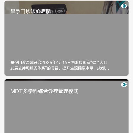
特色医疗
查看更多
Featured Medical Care
早孕门诊暖心启航
早孕门诊温馨开启2025年4月14日为响应国家“健全人口
发展支持和服务体系”的号召，提升生殖健康水平，成都双
楠医院早孕门诊即将开诊！我们专注怀孕13周+6天内的孕
妈健康，陪孕妈妈走好孕育第一步！早孕门诊服务人群1.孕
早期女性（孕13周+6天内）。2.备孕夫妇：孕前优生咨
MDT多学科综合诊疗管理模式 
询、科学备孕指导。3.有特殊需求者：如妊娠剧吐、先兆
流产、反复流产等。七大核心服务全方位呵护01/ 早孕确
诊：超声检查、HCG/孕