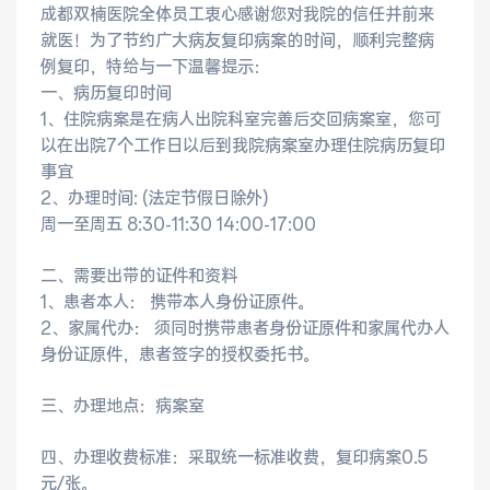
成都双楠医院全体员工衷心感谢您对我院的信任并前来
就医！为了节约广大病友复印病案的时间，顺利完整病
健康管理体检
手术科室
例复印，特给与一下温馨提示：
一、病历复印时间
非手术科室
其他科室
1、住院病案是在病人出院科室完善后交回病案室，您可
以在出院7个工作日以后到我院病案室办理住院病历复印
医技科室
事宜
2、办理时间: (法定节假日除外)
周一至周五 8:30-11:30 14:00-17:00
二、需要出带的证件和资料
专家团队
1、患者本人： 携带本人身份证原件。
2、家属代办： 须同时携带患者身份证原件和家属代办人
身份证原件，患者签字的授权委托书。
专家坐诊
咨询挂号
三、办理地点：病案室
门诊就诊指南
特色诊疗
四、办理收费标准：采取统一标准收费，复印病案0.5
元/张。