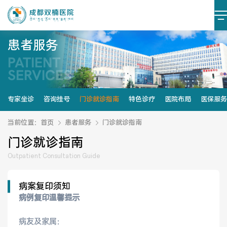
患者服务
PATIENT
医院简介
医院文化
SERVICES
设施设备
环境照片
专家坐诊
咨询挂号
门诊就诊指南
特色诊疗
医院布局
医保服务
大事记
当前位置：
首页
患者服务
门诊就诊指南
门诊就诊指南
Outpatient Consultation Guide
党建阵地
党建动态
病案复印须知
病例复印温馨提示
榜样力量
学习资料
病友及家属：