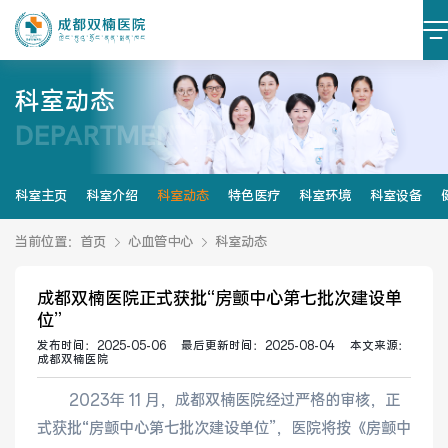
科室动态
DEPARTMENT DYNAMICS
医院简介
医院文化
设施设备
环境照片
科室主页
科室介绍
科室动态
特色医疗
科室环境
科室设备
大事记
当前位置：
首页
心血管中心
科室动态
成都双楠医院正式获批“房颤中心第七批次建设单
位”
党建阵地
党建动态
发布时间：
2025-05-06
最后更新时间：
2025-08-04
本文来源：
成都双楠医院
榜样力量
学习资料
2023年 11 月，成都双楠医院经过严格的审核，正
式获批“房颤中心第七批次建设单位”，医院将按《房颤中