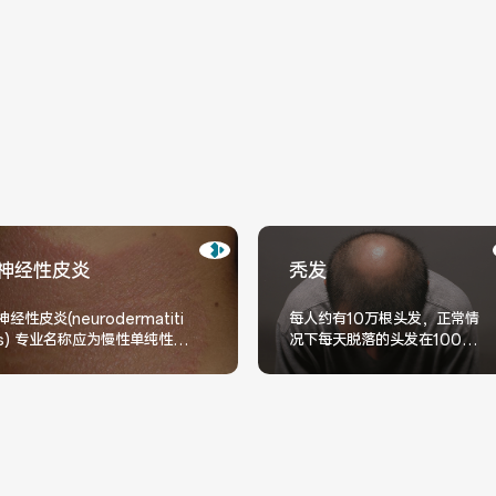
神经性皮炎
秃发
神经性皮炎(neurodermatiti
每人约有10万根头发，正常情
s) 专业名称应为慢性单纯性苔
况下每天脱落的头发在100根
藓，但因其发病与精神神经因
以内，且为均匀脱发。如果每
素密切相关故俗称神经性皮
天头发脱落超过100根，或呈
炎，是由多种因素导致的一种
斑片状脱发，可能就是病理性
脱