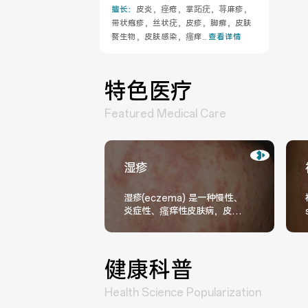
擅长：
皮炎，痤疮，掌跖疣，荨麻疹，
带状疱疹，丝状疣，皮疹，脚癣，皮肤
赘生物，皮肤感染，瘙痒...
查看详情
特色医疗
Featured Medical Care
湿疹
湿疹(eczema) 是一种慢性、
炎症性、瘙痒性皮肤病，皮疹
呈多形性，对称分布，明显瘙
痒，慢性病程，严重影响患者
的生活质量。患者常合并过敏
健康科普
Health Science Popularization