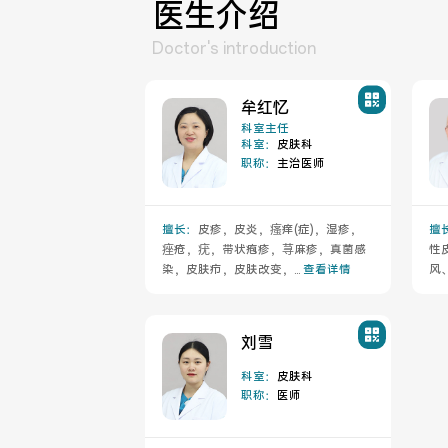
医生介绍
Doctor's introduction
牟红忆
科室主任
科室：
皮肤科
职称：
主治医师
擅长：
皮疹，皮炎，瘙痒(症)，湿疹，
擅
痤疮，疣，带状疱疹，荨麻疹，真菌感
性
染，皮肤疖，皮肤改变，...
查看详情
风
刘雪
科室：
皮肤科
职称：
医师