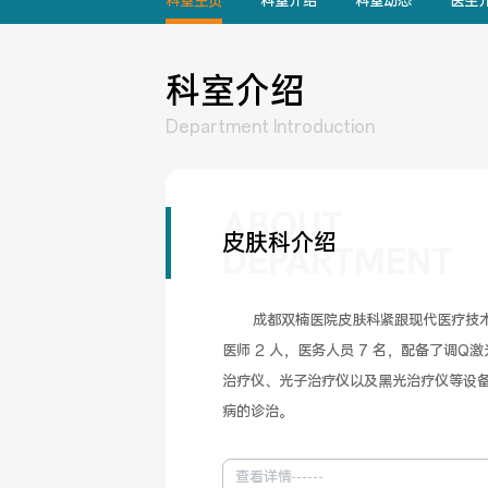
科室主页
科室介绍
科室动态
医生
科室介绍
Department Introduction
ABOUT
皮肤科介绍
DEPARTMENT
       成都双楠医院皮肤科紧跟现代医疗技术，拥有主任医师 1 人，主治
医师 2 人，医务人员 7 名，配备了调Q
治疗仪、光子治疗仪以及黑光治疗仪等设
病的诊治。
查看详情