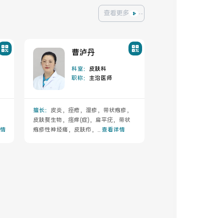
查看更多
曹泸丹
科室：
皮肤科
职称：
主治医师
擅长：
皮炎，痤疮，湿疹，带状疱疹，
老
皮肤赘生物，瘙痒(症)，扁平疣，带状
情
疱疹性神经痛，皮肤疖，...
查看详情