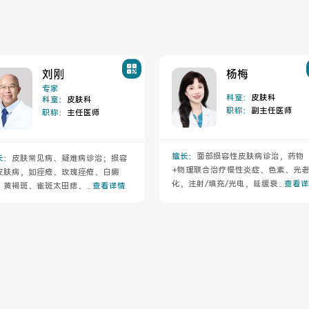
刘刚
杨梅
专家
科室：
皮肤科
科室：
皮肤科
职称：
副主任医师
职称：
主任医师
擅长：
面部损容性皮肤病诊治，药物
长：
皮肤常见病、疑难病诊治；损容
+物理联合治疗慢性炎症、色素、光
皮肤病，如痤疮、玫瑰痤疮、白癜
化，注射/填充/光电，延缓衰...
查看详
、黄褐斑、雀斑太田痣、...
查看详情