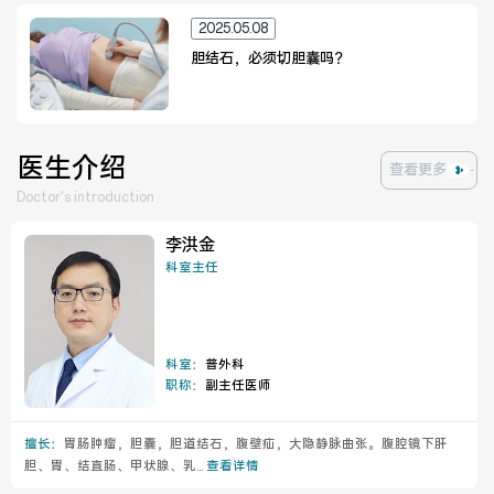
2025.05.08
胆结石，必须切胆囊吗？
医联体介绍
新闻动态
成员单位
医生介绍
查看更多
Doctor's introduction
李洪金
招聘职位
科室主任
科室：
普外科
职称：
副主任医师
擅长：
胃肠肿瘤，胆囊，胆道结石，腹壁疝，大隐静脉曲张。腹腔镜下肝
胆、胃、结直肠、甲状腺、乳...
查看详情