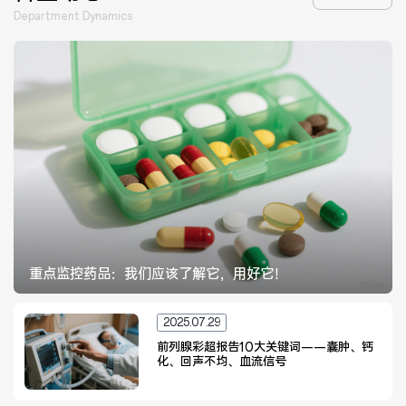
医院布局
医保服务
Department Dynamics
出/入院服务
健康科普
意见建议
特殊人群服务
院内新闻
媒体报道
公示公告
公益事业
重点监控药品：我们应该了解它，用好它！
2025.07.29
科研介绍
科研动态
前列腺彩超报告10大关键词——囊肿、钙
化、回声不均、血流信号
通知公告