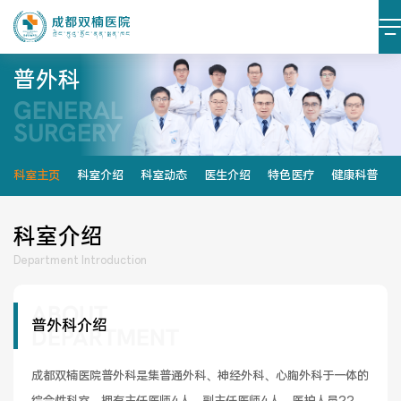
普外科
GENERAL
医院简介
医院文化
SURGERY
设施设备
环境照片
科室主页
科室介绍
科室动态
医生介绍
特色医疗
健康科普
大事记
科室介绍
Department Introduction
ABOUT
党建阵地
党建动态
普外科介绍
DEPARTMENT
榜样力量
学习资料
成都双楠医院普外科是集普通外科、神经外科、心胸外科于一体的