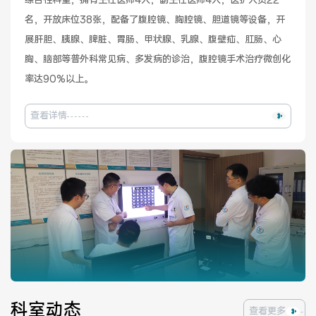
综合性科室，拥有主任医师4人，副主任医师4人，医护人员22
名，开放床位38张，配备了腹腔镜、胸腔镜、胆道镜等设备，开
健康管理体检
手术科室
展肝胆、胰腺、脾脏、胃肠、甲状腺、乳腺、腹壁疝、肛肠、心
胸、脑部等普外科常见病、多发病的诊治，腹腔镜手术治疗微创化
非手术科室
其他科室
率达90%以上。
医技科室
查看详情
专家团队
专家坐诊
咨询挂号
门诊就诊指南
特色诊疗
科室动态
查看更多