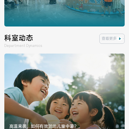
医院布局
医保服务
出/入院服务
健康科普
意见建议
特殊人群服务
科室动态
查看更多
Department Dynamics
院内新闻
媒体报道
公示公告
公益事业
科研介绍
科研动态
通知公告
高温来袭，如何有效防治儿童中暑？