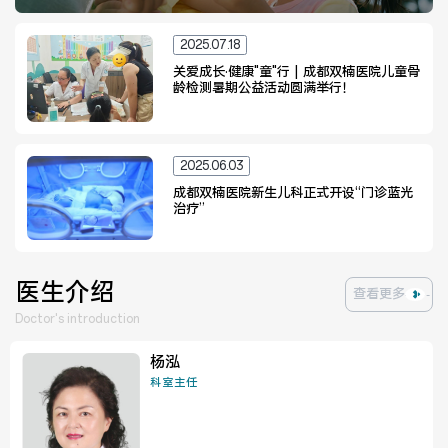
2025.07.18
关爱成长·健康"童"行 | 成都双楠医院儿童骨
医联体介绍
新闻动态
龄检测暑期公益活动圆满举行！
成员单位
2025.06.03
成都双楠医院新生儿科正式开设“门诊蓝光
治疗”
招聘职位
医生介绍
查看更多
Doctor's introduction
杨泓
科室主任