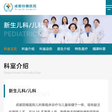
新生儿科/儿科
PEDIATRICS
医院简介
医院文化
设施设备
环境照片
科室主页
科室介绍
科室动态
医生介绍
特色医疗
健康科普
大事记
科室介绍
Department Introduction
ABOUT
党建阵地
党建动态
新生儿科/儿科
DEPARTMENT
榜样力量
学习资料
       成都双楠医院儿科集临床诊疗与儿童保健于一体，现有副主