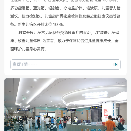
任医师 1 名，共计 16 名医务人员，配备有无创辅助通气呼吸机、
多功能暖箱、蓝光箱、辐射台、心电监护仪、输液泵、儿童智力检
健康管理体检
手术科室
测仪、视力检测仪、儿童超声骨密度检测仪及经皮胆红素仪器等设
备。新生儿病区开放床位 10 张。

非手术科室
其他科室
       科室开展儿童常见病及各类急危重症的诊治，以“增进儿童健
康、改善儿童体质”为宗旨，致力于保障和促进儿童健康成长，全
医技科室
面呵护儿童身心发育。
查看详情
专家团队
专家坐诊
咨询挂号
门诊就诊指南
特色诊疗