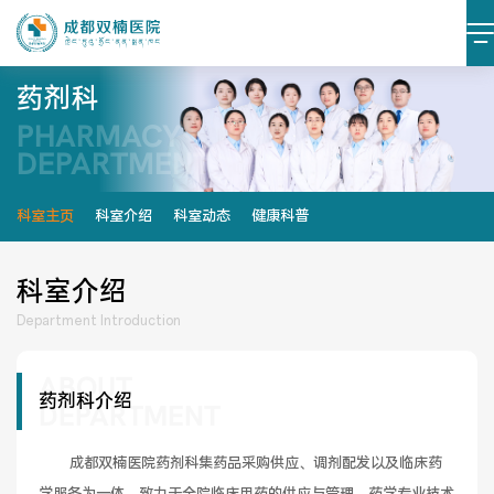
药剂科
PHARMACY
医院简介
医院文化
DEPARTMENT
设施设备
环境照片
科室主页
科室介绍
科室动态
健康科普
大事记
科室介绍
Department Introduction
ABOUT
党建阵地
党建动态
药剂科介绍
DEPARTMENT
榜样力量
学习资料
       成都双楠医院药剂科集药品采购供应、调剂配发以及临床药