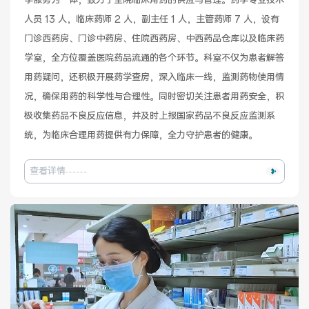
学服务为一体，致力于全院临床用药的供应与管理。药学专业技术
人员 13 人，临床药师 2 人，副主任 1 人，主管药师 7 人，设有
健康管理体检
手术科室
门诊西药房、门诊中药房、住院西药房、中西药品仓库以及临床药
学室，全方位覆盖医院药品流通的各个环节。科室不仅为患者解答
非手术科室
其他科室
用药疑问，还积极开展药学查房，深入临床一线，监测药物使用情
况，确保用药的科学性与合理性。同时密切关注患者用药安全，积
医技科室
极收集药品不良反应信息，并及时上报国家药品不良反应监测系
统，为临床合理用药提供有力保障，全力守护患者的健康。 
查看详情
专家团队
专家坐诊
咨询挂号
门诊就诊指南
特色诊疗