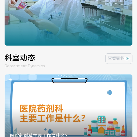
医院布局
医保服务
出/入院服务
健康科普
意见建议
特殊人群服务
科室动态
查看更多
Department Dynamics
院内新闻
媒体报道
公示公告
公益事业
科研介绍
科研动态
通知公告
医院药剂科主要工作是什么？