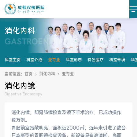
消化内科
GASTROENTEROLOGY
医院简介
医院文化
设施设备
环境照片
科室主页
科室介绍
亚专业
科室动态
特色医疗
科室环境
科
大事记
当前位置：
首页
消化内科
亚专业
消化内镜
Digestive Endoscopy
党建阵地
党建动态
消化内镜，即胃肠镜检查及镜下手术治疗，已成功操作
数万例。
榜样力量
学习资料
胃肠镜室宽敞明亮，面积近2000㎡，近年来引进了数台
日本新型的胃肠镜检查设备。新设备具有高清晰、高画