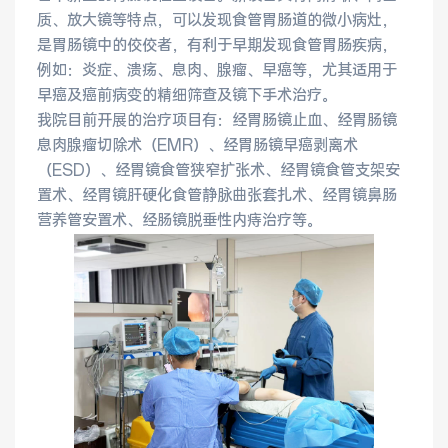
质、放大镜等特点，可以发现食管胃肠道的微小病灶，
是胃肠镜中的佼佼者，有利于早期发现食管胃肠疾病，
健康管理体检
手术科室
例如：炎症、溃疡、息肉、腺瘤、早癌等，尤其适用于
早癌及癌前病变的精细筛查及镜下手术治疗。
非手术科室
其他科室
我院目前开展的治疗项目有：经胃肠镜止血、经胃肠镜
息肉腺瘤切除术（EMR）、经胃肠镜早癌剥离术
医技科室
（ESD）、经胃镜食管狭窄扩张术、经胃镜食管支架安
置术、经胃镜肝硬化食管静脉曲张套扎术、经胃镜鼻肠
营养管安置术、经肠镜脱垂性内痔治疗等。
专家团队
专家坐诊
咨询挂号
门诊就诊指南
特色诊疗