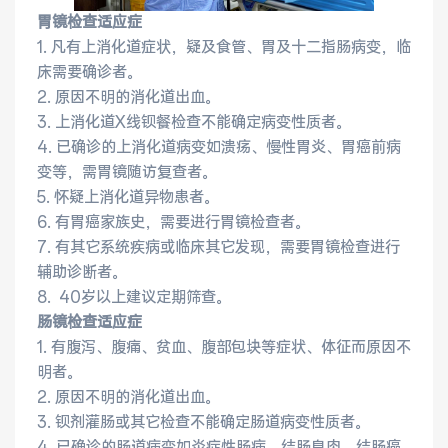
医院布局
医保服务
胃镜检查适应症
1. 凡有上消化道症状，疑及食管、胃及十二指肠病变，临
出/入院服务
健康科普
床需要确诊者。
2. 原因不明的消化道出血。
意见建议
特殊人群服务
3. 上消化道X线钡餐检查不能确定病变性质者。
4. 已确诊的上消化道病变如溃疡、慢性胃炎、胃癌前病
变等，需胃镜随访复查者。
5. 怀疑上消化道异物患者。
6. 有胃癌家族史，需要进行胃镜检查者。
院内新闻
媒体报道
7. 有其它系统疾病或临床其它发现，需要胃镜检查进行
辅助诊断者。
公示公告
公益事业
8. 40岁以上建议定期筛查。
肠镜检查适应症
1. 有腹泻、腹痛、贫血、腹部包块等症状、体征而原因不
明者。
科研介绍
科研动态
2. 原因不明的消化道出血。
3. 钡剂灌肠或其它检查不能确定肠道病变性质者。
通知公告
4. 已确诊的肠道病变如炎症性肠病、结肠息肉、结肠癌