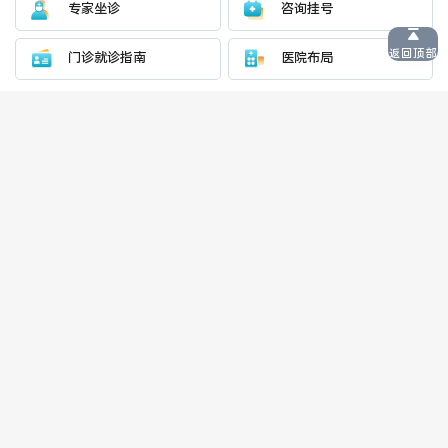
专家坐诊
咨询挂号
返回顶部
门诊就诊指南
医院布局
关注双楠医院公众号
微信服务号
微信订阅号
联系方式
医院总机
成都双楠医院急救电话
028-66339000
028-66339120
患者咨询（24小时热线）
妇产科咨询预约热线