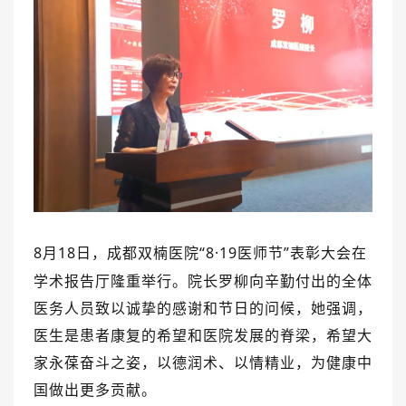
医院布局
医保服务
出/入院服务
健康科普
意见建议
特殊人群服务
院内新闻
媒体报道
公示公告
公益事业
8
月
18
日，
成都双楠医院
“8·19
医师节
”
表彰大会在
学术报告厅隆重举行。
院长罗柳向辛勤付出的全体
医务人员致以诚挚的感谢和节日的问候，她强调，
医生是患者康复的希望和医院发展的脊梁，希望大
科研介绍
科研动态
家永葆奋斗之姿，以德润术、以情精业，为健康中
国做出更多贡献。
通知公告