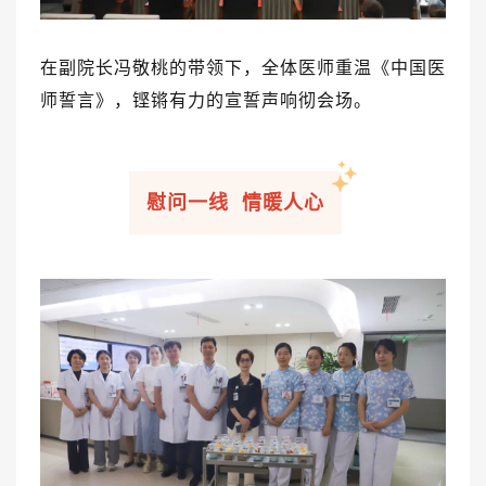
在副院长冯敬桃的带领下，全体医师
重温《中国医
师誓言》
，
铿锵有力的宣誓声响彻会场。
慰问一线 情暖人心