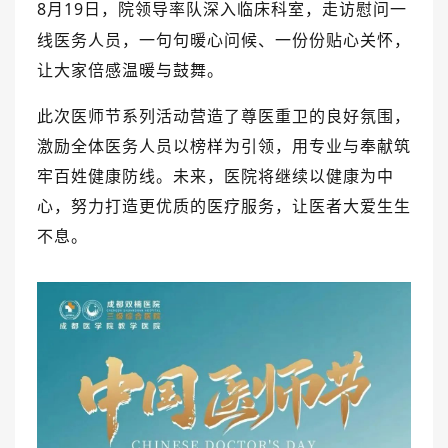
8
月
19
日，
院领导率队深入临床科室，走访慰问一
线医务人员
，
一句句暖心问候、一份份贴心关怀，
让大家倍感温暖与鼓舞。
此次医师节系列活动营造了尊医重卫的良好氛围，
激励全体
医务人员
以榜样为引领，
用
专业与奉献筑
牢百姓健康防线
。
未来，医院将继续以
健康为中
心
，
努力打造更优质的医疗服务，让医者大爱生生
不息。