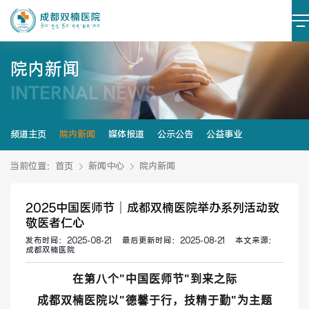
院内新闻
INTERNAL NEWS
医院简介
医院文化
设施设备
环境照片
频道主页
院内新闻
媒体报道
公示公告
公益事业
大事记
当前位置：
首页
新闻中心
院内新闻
2025中国医师节｜成都双楠医院举办系列活动致
敬医者仁心
党建阵地
党建动态
发布时间：
2025-08-21
最后更新时间：
2025-08-21
本文来源：
成都双楠医院
榜样力量
学习资料
在第八个
"
中国医师节
"到来
之际
成都双楠医院以
"
德馨于行，技精于勤
"
为主题