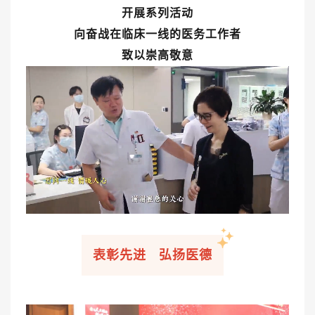
开展系列活动
向奋战在临床一线的医务工作者
健康管理体检
手术科室
致以
崇高敬意
非手术科室
其他科室
医技科室
专家团队
专家坐诊
咨询挂号
表彰先进 弘扬医德
门诊就诊指南
特色诊疗