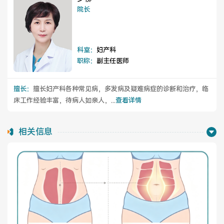
医院布局
医保服务
院长
出/入院服务
健康科普
科室：
妇产科
意见建议
特殊人群服务
职称：
副主任医师
擅长：
擅长妇产科各种常见病，多发病及疑难病症的诊断和治疗，临
床工作经验丰富，待病人如亲人，...
查看详情
院内新闻
媒体报道
相关信息
公示公告
公益事业
科研介绍
科研动态
通知公告