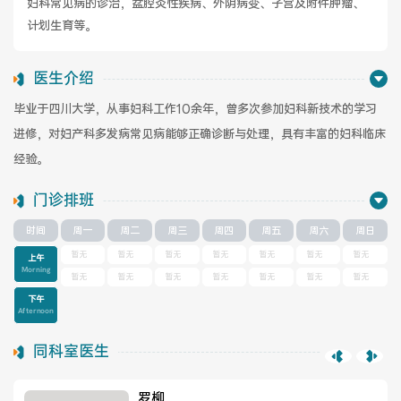
妇科常见病的诊治，盆腔炎性疾病、外阴病变、子宫及附件肿瘤、
计划生育等。
健康管理体检
手术科室
医生介绍
非手术科室
其他科室
毕业于四川大学，从事妇科工作10余年，曾多次参加妇科新技术的学习
进修，对妇产科多发病常见病能够正确诊断与处理，具有丰富的妇科临床
医技科室
经验。
门诊排班
专家团队
时间
周一
周二
周三
周四
周五
周六
周日
暂无
暂无
暂无
暂无
暂无
暂无
暂无
上午
Morning
暂无
暂无
暂无
暂无
暂无
暂无
暂无
下午
Afternoon
专家坐诊
咨询挂号
同科室医生
门诊就诊指南
特色诊疗
罗柳