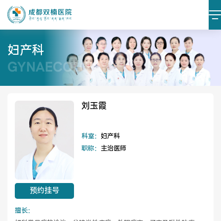
妇产科
GYNAECOLOGY
医院简介
医院文化
设施设备
环境照片
刘玉霞
大事记
科室：
妇产科
职称：
主治医师
党建阵地
党建动态
预约挂号
榜样力量
学习资料
擅长：