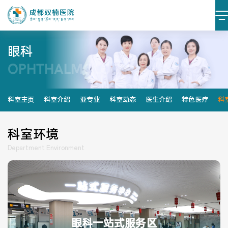
眼科
OPHTHALMOLOGY
医院简介
医院文化
设施设备
环境照片
科室主页
科室介绍
亚专业
科室动态
医生介绍
特色医疗
科
大事记
科室环境
Department Environment
党建阵地
党建动态
榜样力量
学习资料
眼科一站式服务区