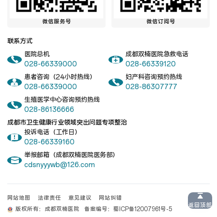
医院布局
医保服务
微信服务号
微信订阅号
出/入院服务
健康科普
联系方式
医院总机
成都双楠医院急救电话
意见建议
特殊人群服务
028-66339000
028-66339120
患者咨询（24小时热线）
妇产科咨询预约热线
028-66339000
028-86307777
生殖医学中心咨询预约热线
院内新闻
媒体报道
028-86136666
成都市卫生健康行业领域突出问题专项整治
投诉电话（工作日）
公示公告
公益事业
028-66339160
举报邮箱（成都双楠医院医务部）
cdsnyyywb@126.com
科研介绍
科研动态
网站地图
法律责任
意见建议
网站纠错
返回顶部
通知公告
版权所有：成都双楠医院
备案编号：
蜀ICP备12007961号-5