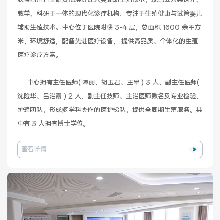
获得四川省卫健委批准筹建人类辅助生殖技术，现已成为集医疗、
教学、科研于一体的现代化诊疗机构，专注于生殖健康与试管婴儿​
健康管理体检
手术科室
辅助生殖技术。中心位于医院附楼 3-4 层，总面积 1600 余平方
米，环境舒适，配备先进医疗设备， 提供高品质、个体化的生殖
非手术科室
其他科室
医疗诊疗方案。

医技科室
     中心拥有主任医师( 谭丽、胡玉君、王军 ) 3 人、副主任医师( 
沈险华、吕治霞 ) 2 人、副主任技师、主治医师数名及专业检验、
护理团队，形成多学科协作的医护梯队，提供全周期生殖服务。其
中有 3 人拥有博士学位。
专家团队
查看详情
专家坐诊
咨询挂号
门诊就诊指南
特色诊疗