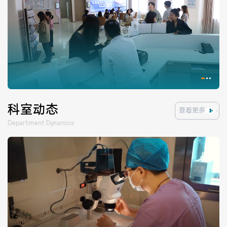
医院布局
医保服务
出/入院服务
健康科普
意见建议
特殊人群服务
科室动态
查看更多
院内新闻
媒体报道
Department Dynamics
公示公告
公益事业
科研介绍
科研动态
通知公告