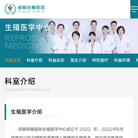
生殖医学中心
REPRODUCTIVE
医院简介
医院文化
MEDICINE
设施设备
环境照片
科室主页
科室介绍
科室动态
医生介绍
特色医疗
科室环境
大事记
科室介绍
Department Introduction
ABOUT
党建阵地
党建动态
生殖医学介绍
DEPARTMENT
榜样力量
学习资料
      成都双楠医院生殖医学中心成立于 2022  年，2022年6月